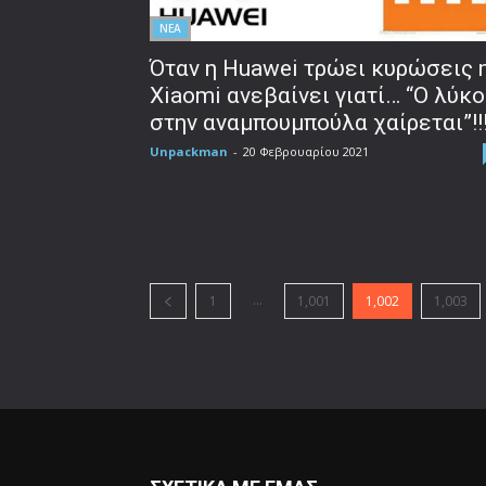
ΝΕΑ
Όταν η Huawei τρώει κυρώσεις 
Xiaomi ανεβαίνει γιατί… “Ο λύκο
στην αναμπουμπούλα χαίρεται”!!
Unpackman
-
20 Φεβρουαρίου 2021
...
1
1,001
1,002
1,003