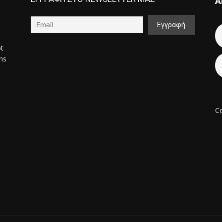
Α
ot
ons
Co