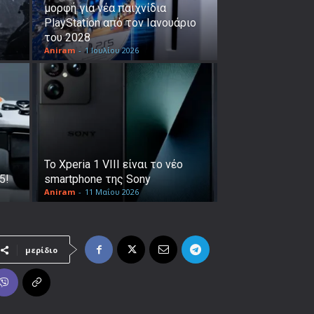
μορφή για νέα παιχνίδια
PlayStation από τον Ιανουάριο
του 2028
Aniram
-
1 Ιουλίου 2026
Το Xperia 1 VIII είναι το νέο
5!
smartphone της Sony
Aniram
-
11 Μαΐου 2026
μερίδιο