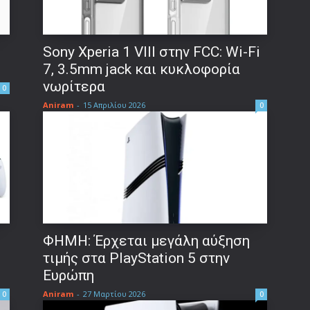
Sony Xperia 1 VIII στην FCC: Wi-Fi
7, 3.5mm jack και κυκλοφορία
νωρίτερα
0
Aniram
-
15 Απριλίου 2026
0
ΦΗΜΗ: Έρχεται μεγάλη αύξηση
τιμής στα PlayStation 5 στην
Ευρώπη
Aniram
-
27 Μαρτίου 2026
0
0