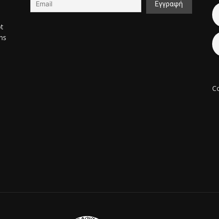
ot
ons
Co