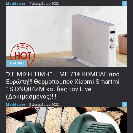
Maddoctor
-
7 Δεκεμβρίου 2022
0
EU ΑΓΟΡΕΣ
“ΣΕ ΜΙΣΗ ΤΙΜΗ”…. ΜΕ 71€ ΚΟΜΠΛΕ από
Ευρώπη!!! Θερμοπομπός Xiaomi Smartmi
1S DNQ04ZM και δες τον Live
(Δοκιμασμένος)!!!!
Maddoctor
-
3 Δεκεμβρίου 2022
0