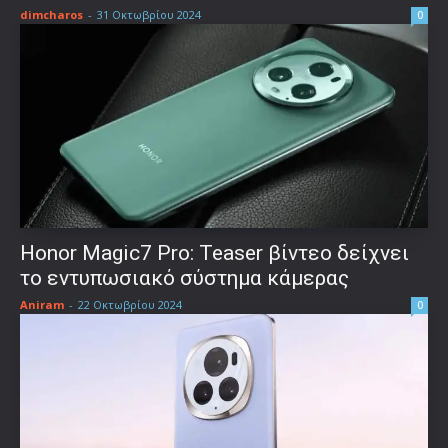
dimcharos
-
31 Οκτωβρίου 2024
0
Honor Magic7 Pro: Teaser βίντεο δείχνει
το εντυπωσιακό σύστημα κάμερας
Aniram
-
22 Οκτωβρίου 2024
0