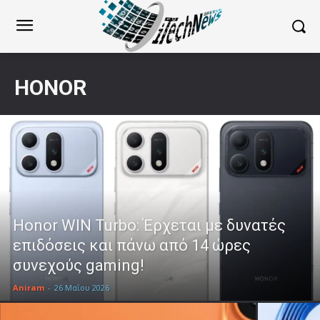
HONOR
Honor WIN Turbo: Έρχεται με δυνατές
επιδόσεις και πάνω από 14 ώρες
συνεχούς gaming!
Aniram
-
26 Μαΐου 2026