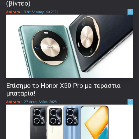
(βίντεο)
Aniram
-
3 Φεβρουαρίου 2024
0
Επίσημο το Honor X50 Pro με τεράστια
μπαταρία!
Aniram
-
27 Δεκεμβρίου 2023
0