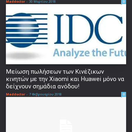
Maddoctor
-
30 Μαρτίου 2018
0
Μείωση πωλήσεων των Κινέζικων
κινητών με την Xiaomi και Huawei μόνο να
δείχνουν σημάδια ανόδου!
Maddoctor
-
7 Φεβρουαρίου 2018
0