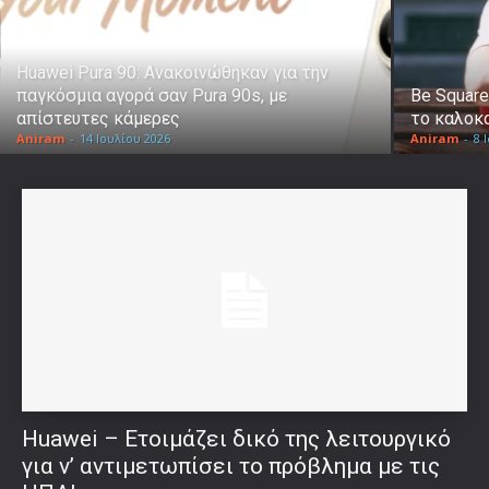
Huawei Pura 90: Ανακοινώθηκαν για την
παγκόσμια αγορά σαν Pura 90s, με
Be Square
απίστευτες κάμερες
το καλοκα
Aniram
-
14 Ιουλίου 2026
Aniram
-
8 
Huawei – Ετοιμάζει δικό της λειτουργικό
για ν’ αντιμετωπίσει το πρόβλημα με τις