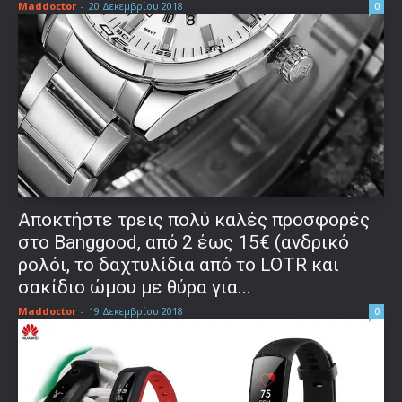
Maddoctor
-
20 Δεκεμβρίου 2018
0
Αποκτήστε τρεις πολύ καλές προσφορές
στο Banggood, από 2 έως 15€ (ανδρικό
ρολόι, το δαχτυλίδια από το LOTR και
σακίδιο ώμου με θύρα για...
Maddoctor
-
19 Δεκεμβρίου 2018
0