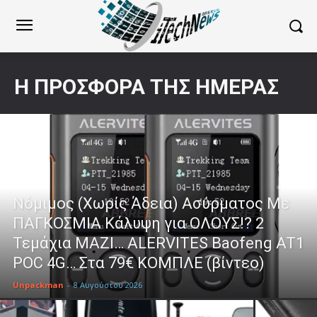
Η ΠΡΟΣΦΟΡΆ ΤΗΣ ΗΜΈΡΑΣ
Νόμιμος (Χωρίς Άδεια) Ασύρματος Με
ΠΑΓΚΟΣΜΙΑ Κάλυψη για ΟΛΟΥΣ!? 2
Τεμάχια ΜΑΖΙ… ALERVITES Baofeng AT1
POC 4G… Στα 79€ ΚΟΜΠΛΕ (βίντεο)
Unpackman
-
8 Αυγούστου 2026