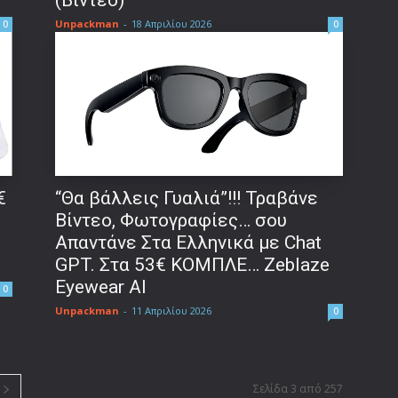
(Βίντεο)
Unpackman
-
18 Απριλίου 2026
0
0
€
“Θα βάλλεις Γυαλιά”!!! Τραβάνε
Βίντεο, Φωτογραφίες… σου
Απαντάνε Στα Ελληνικά με Chat
GPT. Στα 53€ ΚΟΜΠΛΕ… Zeblaze
Eyewear AI
0
Unpackman
-
11 Απριλίου 2026
0
Σελίδα 3 από 257