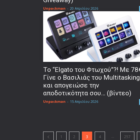
Giveaway)
Unpackman
-
20 Απριλίου 2026
To “Elgato του Φτωχού”?! Με 78
Γίνε ο Βασιλιάς του Multitasking
και απογειώσε την
αποδοτικότητα σου… (βίντεο)
Unpackman
-
15 Απριλίου 2026
...
1
2
3
4
257