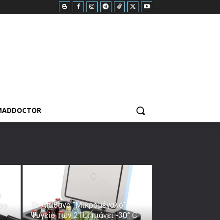
MADDOCTOR
ι
ου
Το Απίθανο “Μικρομέγαλο”
Ψυγείο των 21Lt πιάνει -30° C