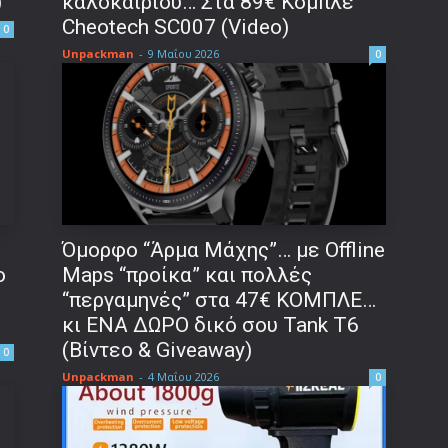
)
καλοκαιριού… Στα 89€ Κομπλέ
Cheotech SC007 (Video)
0
Unpackman
-
9 Μαΐου 2026
0
Όμορφο “Άρμα Μάχης”… με Offline
o
Maps “προίκα” και πολλές
“περγαμηνές” στα 47€ ΚΟΜΠΛΕ…
κι ΕΝΑ ΔΩΡΟ δικό σου Tank T6
(Βίντεο & Giveaway)
0
Unpackman
-
4 Μαΐου 2026
0