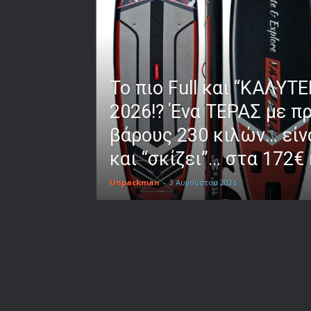
To πιο Full και “ΚΑΛΥΤ
2026!? Ένα ΤΕΡΑΣ με π
βάρους 230 κιλών… είνα
και “σκίζει”… στα 172€ 
Unpackman
-
3 Αυγούστου 2026