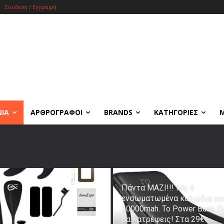
Σύνδεση / Εγγραφή
ΝΙΑ
ΑΡΘΡΟΓΡΑΦΟΙ
BRANDS
ΚΑΤΗΓΟΡΙΕΣ
Πάντα ΜΑΖΙ!!! Με 4
ενσωματωμένα καλώδια κα
20000mah. Το Power Bank Π
θα λατρέψεις! Στα 29€