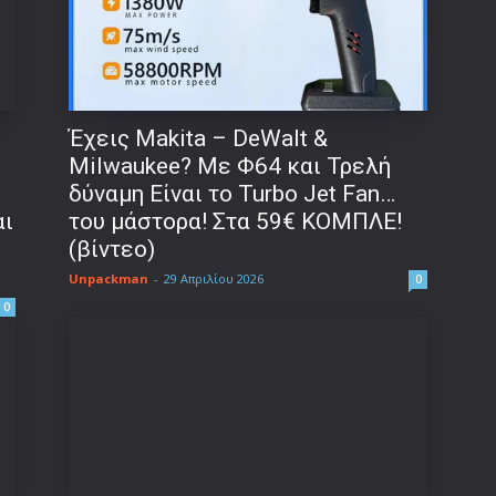
Έχεις Makita – DeWalt &
Milwaukee? Με Φ64 και Τρελή
δύναμη Είναι το Turbo Jet Fan…
αι
του μάστορα! Στα 59€ ΚΟΜΠΛΕ!
(βίντεο)
Unpackman
-
29 Απριλίου 2026
0
0