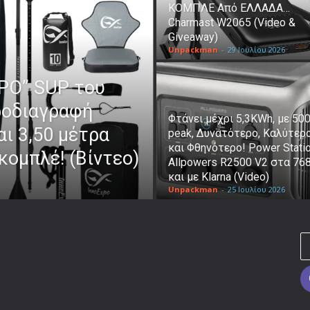
ΚΟΜΠΛΕ Από ΕΛΛΑΔΑ…
Charmast W2065 (Video &
Giveaway)
Unpackman
-
29 Ιουλίου 2026
ΕΡΟ” SUP του
ροδιαγραφή
Φτάνει μέχρι 5,3KWh, με 5
ι 3,50 μέτρα
peak, Δυνατότερο, Καλύτερ
και Φθηνότερο! Power Stati
κομπλέ! (Βίντεο)
Allpowers R2500 V2 στα 76
και με Klarna (Video)
Unpackman
-
25 Ιουλίου 2026