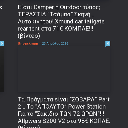
ε
Είσαι Camper ή Outdoor τύπος;
ΤΕΡΑΣΤΙΑ “Τσάμπα” Σκηνή…
Αυτοκινήτου! Xmund car tailgate
rear tent στα 71€ ΚΟΜΠΛΕ!!!
(βίντεο)
Unpackman
-
23 Απριλίου 2026
0
0
Τα Πράγματα είναι “ΣΟΒΑΡΑ” Part
2… To “ΑΠΟΛΥΤΟ” Power Station
Για το “Σακίδιο ΤΩΝ 72 ΩΡΩΝ”!!!
Allpwers S200 V2 στα 98€ ΚΟΠΛΕ.