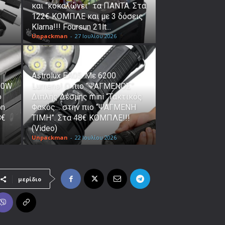
και “κοκαλώνει” τα ΠΑΝΤΑ. Στα
122€ ΚΟΜΠΛΕ και με 3 δόσεις
Klarna!!! Foursun 21lt...
Unpackman
-
27 Ιουλίου 2026
Astrolux ΕΑ05: Με 6200
000W
Lumens! Ο πιο “ΨΑΓΜΕΝΟΣ”
ο
Διπλής Δέσμης mini “Τακτικός
on
Φακός… στην πιο “ΨΑΓΜΕΝΗ
8€
ΤΙΜΗ”. Στα 48€ ΚΟΜΠΛΕ!!!
(Video)
Unpackman
-
22 Ιουλίου 2026
μερίδιο