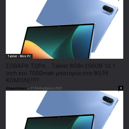
Tablet - Mini PC
ΣΟΒΑΡΑ ΤΩΡΑ… Tablet 8GB+256GB 10.1
inch και 7000mah μπαταρία στα 85,9€
ΚΟΜΠΛΕ!?!?
Unpackman
-
27 Σεπτεμβρίου 2023
0