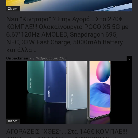
Xiaomi
Νέα “Κινητάρα”!? Στην Αγορά… Στα 270€
ΚΟΜΠΛΕ!!! Ολοκαίνουργιο POCO X5 5G με
6.67″120Hz AMOLED, Snapdragon 695,
NFC, 33W Fast Charge, 5000mAh Battery
και άλλα…
Unpackman
-
8 Φεβρουαρίου 2023
0
Xiaomi
ΑΓΟΡΑΖΕΙΣ “ΧΘΕΣ”… Στα 146€ ΚΟΜΠΛΕ!!!