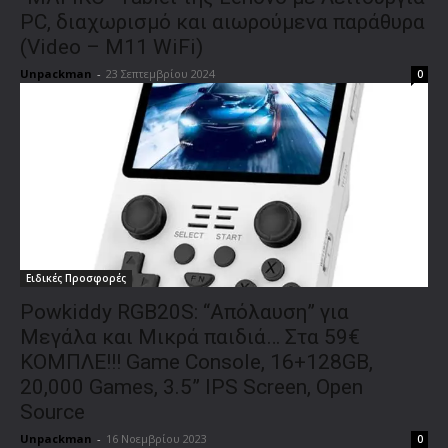
PC, διαχωρισμό και αιωρούμενα παράθυρα
(Video – Μ11 WiFi)
Unpackman
-
23 Σεπτεμβρίου 2024
0
Ειδικές Προσφορές
Powkiddy RGB20S: “Απόλαυση” για
Μεγάλα και Μικρά παιδιά… Στα 59€
ΚΟΜΠΛΕ!!! Game Console, 16+128GB,
20,000 Games, 3.5” IPS Screen, Open
Source
Unpackman
-
16 Νοεμβρίου 2023
0