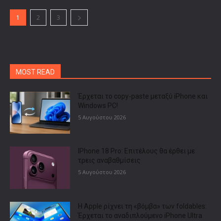
1
2
3
MOST READ
Έρχεται το copy-paste μεταξύ iPhone και
Windows PC!
5 Αυγούστου 2026
IPhone 18 Pro: Επιτέλους θα έρθει με
τρεις αναβαθμίσεις
5 Αυγούστου 2026
Η Apple ρίχνει τη «βόμβα» των foldables:
Έρχεται το αναδιπλούμενο iPhone Ultra