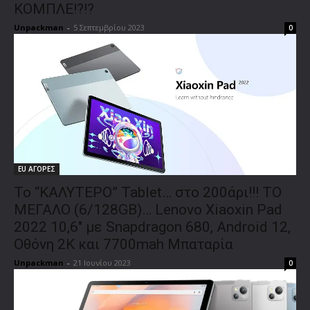
ΚΟΜΠΛΕ!?!?
Unpackman
-
5 Σεπτεμβρίου 2023
0
EU ΑΓΟΡΕΣ
Το “ΚΑΛΥΤΕΡΟ” Tablet… στο 200άρι!!! ΤΟ
ΜΕΓΑΛΟ (6/128GB)… Lenovo Xiaoxin Pad
2022 10,6″ με Snapdragon 680, Android 12,
Οθόνη 2Κ και 7700mah Μπαταρία
Unpackman
-
21 Ιουνίου 2023
0