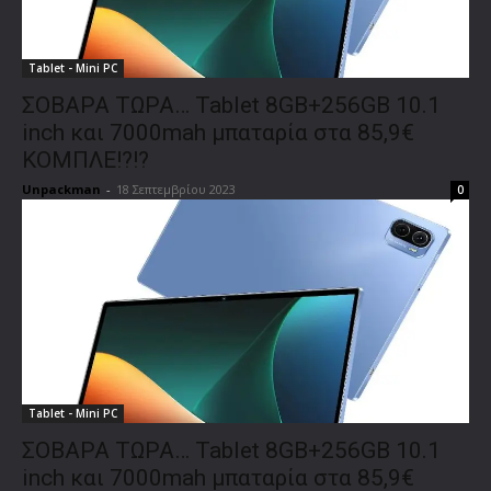
Tablet - Mini PC
ΣΟΒΑΡΑ ΤΩΡΑ… Tablet 8GB+256GB 10.1
inch και 7000mah μπαταρία στα 85,9€
ΚΟΜΠΛΕ!?!?
Unpackman
-
18 Σεπτεμβρίου 2023
0
Tablet - Mini PC
ΣΟΒΑΡΑ ΤΩΡΑ… Tablet 8GB+256GB 10.1
inch και 7000mah μπαταρία στα 85,9€