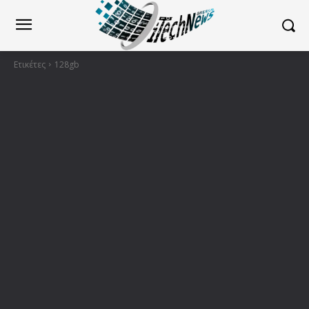
Ετικέτες
128gb