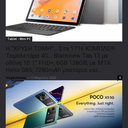
Tablet - Mini PC
Η “ΧΡΥΣΗ ΤΟΜΗ”… Στα 171€ ΚΟΜΠΛΕ!!!
Ταμπλετάρα 4G… Blackview Tab 13 με
οθόνη 10.1” FHD+, 6GB 128GB, με MTK
Helio G85, 7280mAh μπαταρία και...
Unpackman
-
11 Μαρτίου 2023
0