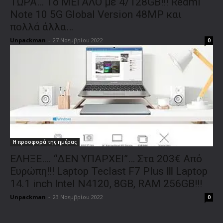
ΤΩΡΑ… Το ΜΕΓΑΛΟ με 4/128GB!!! Redmi
Note 10 5G Global Version 48MP και
πολλά άλλα…
Unpackman
-
27 Νοεμβρίου 2022
0
Η προσφορά της ημέρας
ΕΛΗΞΕ…. “ΔΕΝ ΥΠΑΡΧΕΙ”… Στα 203€ Από
Ευρώπη!!! Laptop Teclast F7 Plus Ⅲ Laptop
14.1 inch Intel N4120, 8GB, RAM 256GB!!!
Unpackman
-
23 Νοεμβρίου 2022
0