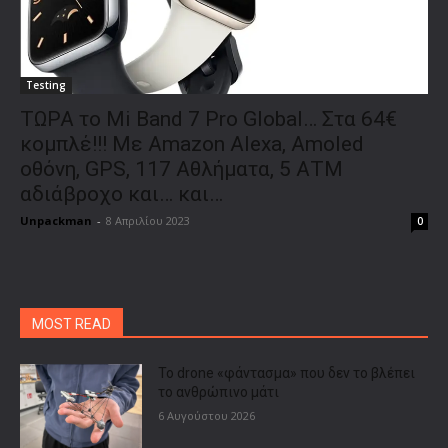
Testing
ΤΩΡΑ το Mi Band 7 Pro Global… Στα 64€
κομπλέ!!! Με Amazon Alexa, Amoled
οθόνη, GPS, 117 Αθλήματα, 5 ΑΤΜ
αδιάβροχο και… και…
Unpackman
-
8 Απριλίου 2023
0
MOST READ
Το drone «φάντασμα» που δεν το βλέπει
το ανθρώπινο μάτι
6 Αυγούστου 2026