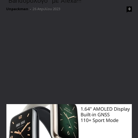
“Bandορόλογο” με Alexa!!!
Unpackman
-
26 Απριλίου 2023
0