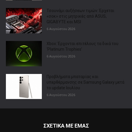
Τσουνάμι αυξήσεων τιμών: Έρχεται
«σοκ» στις μητρικές από ASUS,
GIGABYTE και MSI
6 Αυγούστου 2026
Xbox: Έρχονται επιτέλους τα δικά του
‘Platinum Trophies’
6 Αυγούστου 2026
Προβλήματα μπαταρίας και
υπερθέρμανσης σε Samsung Galaxy μετά
το update Ιουλίου
6 Αυγούστου 2026
ΣΧΕΤΙΚΑ ΜΕ ΕΜΑΣ