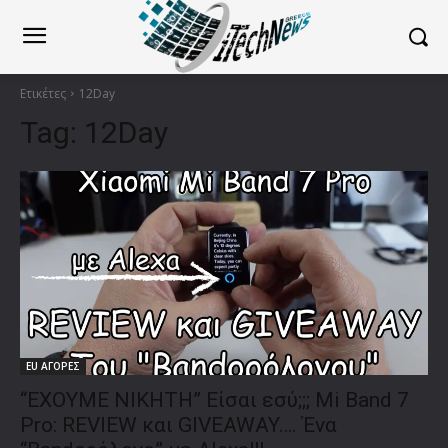
Ετικέτες
12Day
Tag:
12Day
EU ΑΓΟΡΕΣ
“ΕΧΟΥΜΕ ΝΙΚΗΤΗ” Είσαι εσύ;;; Mi Band 7
Pro: REVIEW και GIVEAWAY…. Ένα