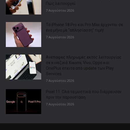
Πώς λειτουργεί
7 Αυγούστου 2026
Τα iPhone 18 Pro και Pro Max έρχονται σε
ένα μήνα με “απλησίαστη” τιμή!
7 Αυγούστου 2026
Ανέπαφες πληρωμές εκτός λειτουργίας
σε κινεζικά Xiaomi, Vivo, Oppo και
OnePlus έπειτα από update των Play
Services
7 Αυγούστου 2026
Pixel 11: Όλα τα μυστικά που διέρρευσαν
πριν την παρουσίαση
7 Αυγούστου 2026