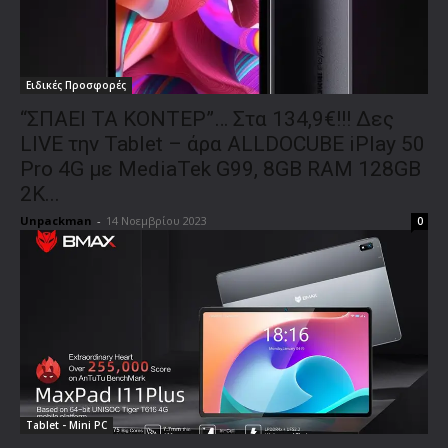
Ειδικές Προσφορές
“ΣΠΑΕΙ ΤΑ ΚΟΝΤΕΡ”… Στα 134,9€!!! Δες
LIVE την Tablet – άρα ALLDOCUBE iPlay 50
Pro 4G με MediaTek G99, 8GB RAM 128GB
2Κ...
Unpackman
-
14 Νοεμβρίου 2023
0
Tablet - Mini PC