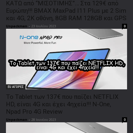
ΚΑΤΩ από “ΜΙΣΟΤΙΜΗΣ”… Στα 129€ από
Ευρώπη!!! BMAX MaxPad I11 Plus με 2 Sim
και 4G, 2Κ οθόνη, 8GB RAM 128GB και GPS
Unpackman
-
23 Ιουλίου 2023
0
EU ΑΓΟΡΕΣ
To Tablet των 137€ που παίζει NETFLIX
HD, είναι 4G και έχει 4ηχεία!!! N-One,
Npad Pro 4G Review
Unpackman
-
28 Ιουνίου 2023
0