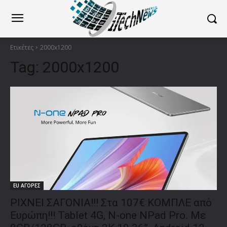
Ετικέτες
2000x1200
Tag:
2000x1200
EU ΑΓΟΡΕΣ
ΡΙΧΝΕΙ ΣΑΓΟΝΙΑ!!! Στα 107€ ΚΟΜΠΛΕ από
Ευρώπη!!! Tablet 4G, N-one NPad Pro. Με