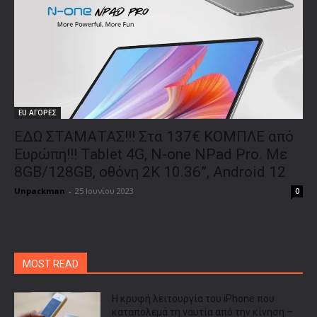
EU ΑΓΟΡΕΣ
ΕΔΩ ΣΤΑΜΑΤΑΣ!!! Στα 137€ ΚΟΜΠΛΕ από
Ευρώπη!!! Tablet 4G, N-one NPad Pro. Με
8GB/128GB, οθόνη 2K 10.36”, Android 12
Unpackman
-
25 Ιουνίου 2023
0
MOST READ
Η κρυφή λειτουργία του iPhone που
καταπολεμά τη ναυτία από την κίνηση –