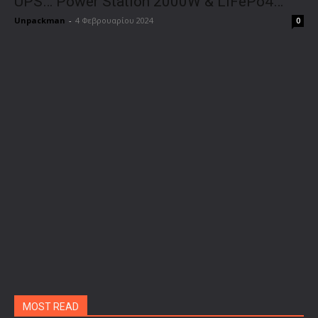
UPS… Power Station 2000W & LiFePo4…
Unpackman
-
4 Φεβρουαρίου 2024
0
MOST READ