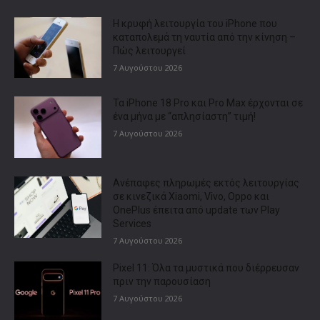
Η κρυφή λειτουργία του iPhone που
καταπολεμά τη ναυτία από την κίνηση –
Πώς λειτουργεί
7 Αυγούστου 2026
Τα iPhone 18 Pro και Pro Max έρχονται σε
ένα μήνα με “απλησίαστη” τιμή!
7 Αυγούστου 2026
Ανέπαφες πληρωμές εκτός λειτουργίας
σε κινεζικά Xiaomi, Vivo, Oppo και
OnePlus έπειτα από update των Play
Services
7 Αυγούστου 2026
Pixel 11: Όλα τα μυστικά που διέρρευσαν
πριν την παρουσίαση
7 Αυγούστου 2026