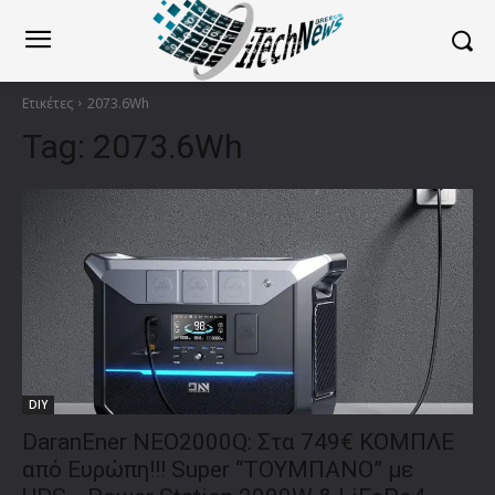
Ετικέτες
2073.6Wh
Tag:
2073.6Wh
DIY
DaranEner NEO2000Q: Στα 749€ ΚΟΜΠΛΕ
από Ευρώπη!!! Super “ΤΟΥΜΠΑΝΟ” με