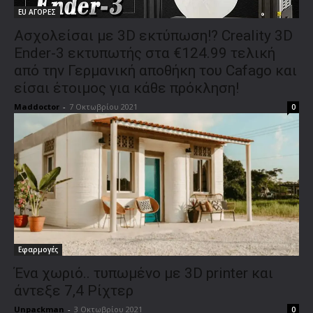
EU ΑΓΟΡΕΣ
Ασχολείσαι με 3D εκτύπωση!? Creality 3D
Ender-3 εκτυπωτής στα €124.99 τελική
από την Γερμανική αποθήκη του Cafago και
είσαι έτοιμος για κάθε πρόκληση!
Maddoctor
-
7 Οκτωβρίου 2021
0
Εφαρμογές
Ένα χωριό.. τυπωμένο με 3D printer και
άντεξε 7,4 Ρίχτερ
Unpackman
-
3 Οκτωβρίου 2021
0