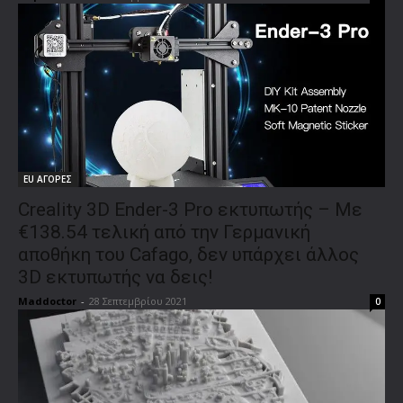
EU ΑΓΟΡΕΣ
Creality 3D Ender-3 Pro εκτυπωτής – Με
€138.54 τελική από την Γερμανική
αποθήκη του Cafago, δεν υπάρχει άλλος
3D εκτυπωτής να δεις!
Maddoctor
-
28 Σεπτεμβρίου 2021
0