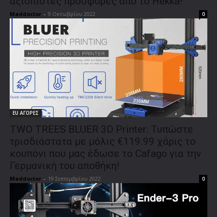
αξιόπιστες προσφορές από το Hekka!
Maddoctor
-
9 Οκτωβρίου 2022
0
EU ΑΓΟΡΕΣ
TWO TREES BLUER 3D Printer: Τυπώστε
τρισδιάστατα με μόλις €119.99 χάρις το
κουπόνι που μας έδωσε το Cafago για την
Γερμανική του αποθήκη!
Maddoctor
-
19 Σεπτεμβρίου 2022
0