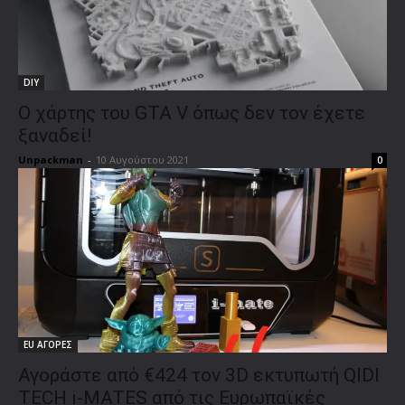
DIY
Ο χάρτης του GTA V όπως δεν τον έχετε
ξαναδεί!
Unpackman
-
10 Αυγούστου 2021
0
EU ΑΓΟΡΕΣ
Αγοράστε από €424 τον 3D εκτυπωτή QIDI
TECH i-MATES από τις Ευρωπαϊκές