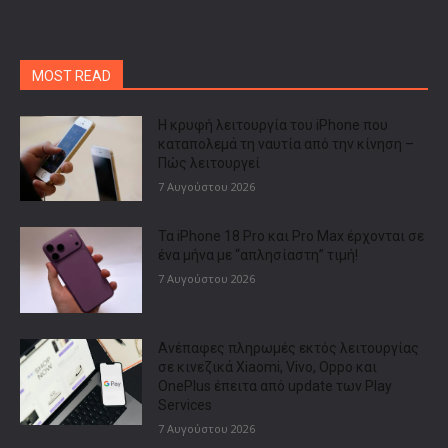
MOST READ
Η κρυφή λειτουργία του iPhone που
καταπολεμά τη ναυτία από την κίνηση –
Πώς λειτουργεί
7 Αυγούστου 2026
Τα iPhone 18 Pro και Pro Max έρχονται σε
ένα μήνα με “απλησίαστη” τιμή!
7 Αυγούστου 2026
Ανέπαφες πληρωμές εκτός λειτουργίας
σε κινεζικά Xiaomi, Vivo, Oppo και
OnePlus έπειτα από update των Play
Services
7 Αυγούστου 2026