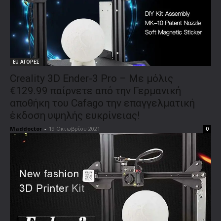
EU ΑΓΟΡΕΣ
Creality 3D Ender-3 Pro – Με μόλις
€129.99 παίρνετε από την Γερμανική
αποθήκη του Cafago την επαγγελματική
έκδοση υψηλής ευκρίνειας!
Maddoctor
-
19 Οκτωβρίου 2021
0