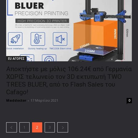
EU ΑΓΟΡΕΣ
Αποκτήστε με μόλις 106.24€ από Γερμανία
ΧΩΡΙΣ τελωνείο τον 3D εκτυπωτή TWO
TREES BLUER, από το Flash Sales του
Cafago!
Maddoctor
-
17 Μαρτίου 2021
0
1
2
3