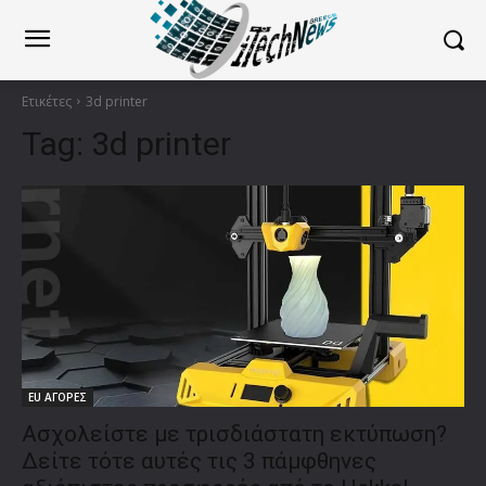
Ετικέτες
3d printer
Tag:
3d printer
EU ΑΓΟΡΕΣ
Ασχολείστε με τρισδιάστατη εκτύπωση?
Δείτε τότε αυτές τις 3 πάμφθηνες