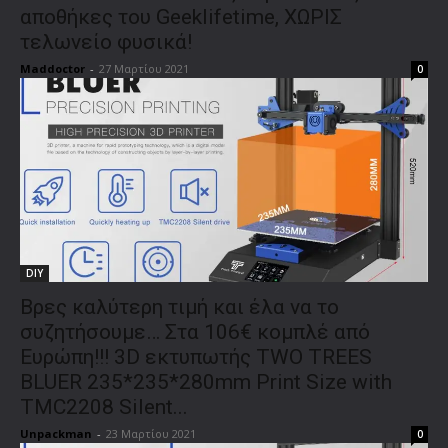
αποθήκες του Geeklifetime, ΧΩΡΙΣ
τελωνείο φυσικά!
Maddoctor
-
27 Μαρτίου 2021
0
DIY
Βρες καλύτερη τιμή και έλα να το
συζητήσουμε… Στα 106€ κομπλέ από
Ευρώπη!!! 3D εκτυπωτής TWO TREES
BLUER 235*235*280mm Print Size with
TMC2208 Silent...
Unpackman
-
23 Μαρτίου 2021
0