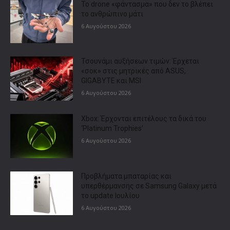
Το drone «φάντασμα» που δεν το βλέπει
το ανθρώπινο μάτι
6 Αυγούστου 2026
Τσουνάμι αυξήσεων τιμών: Έρχεται
«σοκ» στις μητρικές από ASUS,
GIGABYTE και MSI
6 Αυγούστου 2026
Xbox: Έρχονται επιτέλους τα δικά του
‘Platinum Trophies’
6 Αυγούστου 2026
Προβλήματα μπαταρίας και
υπερθέρμανσης σε Samsung Galaxy μετά
το update Ιουλίου
6 Αυγούστου 2026