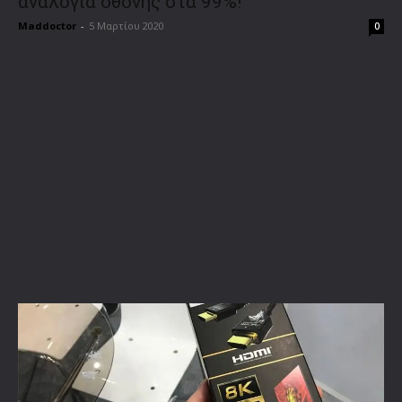
αναλογία οθόνης στα 99%!
Maddoctor
-
5 Μαρτίου 2020
0