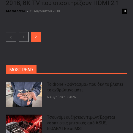
2018, 8K TV που υποστηρίζουν HDMI 2.1
Maddoctor
-
31 Αυγούστου 2018
0
1
2
MOST READ
Το drone «φάντασμα» που δεν το βλέπει
το ανθρώπινο μάτι
6 Αυγούστου 2026
Τσουνάμι αυξήσεων τιμών: Έρχεται
«σοκ» στις μητρικές από ASUS,
GIGABYTE και MSI