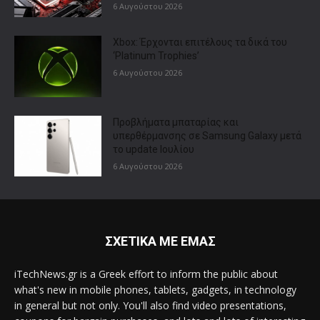
6 Αυγούστου 2026
Xbox: Έρχονται επιτέλους τα δικά του
‘Platinum Trophies’
6 Αυγούστου 2026
Προβλήματα μπαταρίας και
υπερθέρμανσης σε Samsung Galaxy μετά
το update Ιουλίου
6 Αυγούστου 2026
ΣΧΕΤΙΚΑ ΜΕ ΕΜΑΣ
iTechNews.gr is a Greek effort to inform the public about
what's new in mobile phones, tablets, gadgets, in technology
in general but not only. You'll also find video presentations,