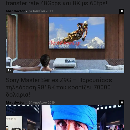
transfer rate 48Gbps και 8K με 60fps!
Maddoctor
-
14 Ιουνίου 2019
0
Tv
Sony Master Series Z9G – Παρουσίασε
τηλεόραση 98″ 8K που κοστίζει 70000
δολάρια!
Maddoctor
-
24 Απριλίου 2019
0