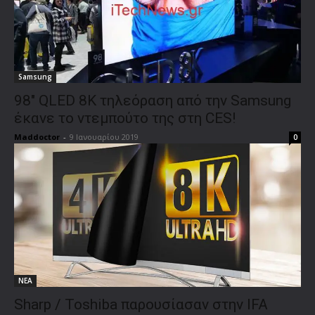
Samsung
98″ QLED 8K τηλεόραση από την Samsung
έκανε το ντεμπούτο της στη CES!
Maddoctor
-
9 Ιανουαρίου 2019
0
ΝΕΑ
Sharp / Toshiba παρουσίασαν στην IFA