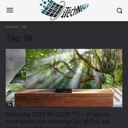
Ετικέτες
8k
Tag:
8k
Tv
Samsung 2020 8K QLED TV – Η πρώτη
τηλεόραση που υποστηρίζει WiFi 6 και