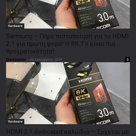
Hardware
Samsung – Πήρε πιστοποίηση για το HDMI
2.1 για πρώτη φορά! Η 8K TV είναι πια
πραγματικότητα!
Maddoctor
-
28 Δεκεμβρίου 2019
0
Hardware
HDMI 2.1 dedicated καλώδιο – Έρχεται με