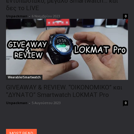
εντυπωσιακό, μεγάλο Smartwatch… και
δες το LIVE
Unpackman
-
6 Νοεμβρίου 2023
0
Wearable/Smartwatch
GIVEAWAY & REVIEW. “ΟΙΚΟΝΟΜΙΚΟ” και
“ΔΥΝΑΤΟ” Smartwatch LOKMAT Pro
Unpackman
-
5 Αυγούστου 2023
0
MOST READ