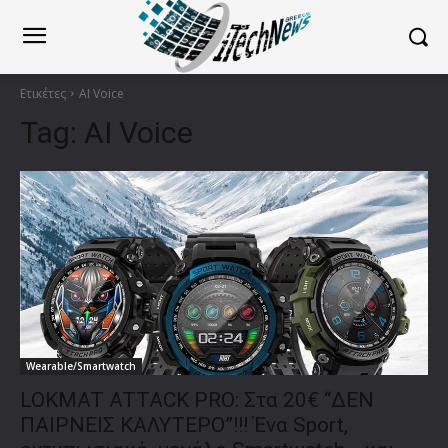
Ετικέτες
AI Voice
Tag:
AI Voice
Wearable/Smartwatch
LOKMAT ATTACK PRO: Στα 20€ “ΔΕΝ
ΠΑΙΡΝΕΙΣ ΚΑΛΥΤΕΡΟ”!!! Ένα Sport,