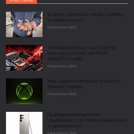
Το drone «φάντασμα» που δεν το βλέπει
το ανθρώπινο μάτι
6 Αυγούστου 2026
Τσουνάμι αυξήσεων τιμών: Έρχεται
«σοκ» στις μητρικές από ASUS,
GIGABYTE και MSI
6 Αυγούστου 2026
Xbox: Έρχονται επιτέλους τα δικά του
‘Platinum Trophies’
6 Αυγούστου 2026
Προβλήματα μπαταρίας και
υπερθέρμανσης σε Samsung Galaxy μετά
το update Ιουλίου
6 Αυγούστου 2026