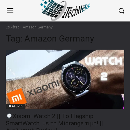
Ετικέτες
Amazon Germany
Tag:
Amazon Germany
EU ΑΓΟΡΕΣ
Xiaomi Watch 2 || To Flagship
SmartWatch, με τη Midrange τιμή! ||