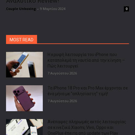
Αναλυτικό Review!
Couple Unboxing
-
9 Μαρτίου 2024
0
MOST READ
Η κρυφή λειτουργία του iPhone που
καταπολεμά τη ναυτία από την κίνηση –
Πώς λειτουργεί
7 Αυγούστου 2026
Τα iPhone 18 Pro και Pro Max έρχονται σε
ένα μήνα με “απλησίαστη” τιμή!
7 Αυγούστου 2026
Ανέπαφες πληρωμές εκτός λειτουργίας
σε κινεζικά Xiaomi, Vivo, Oppo και
OnePlus έπειτα από update των Play