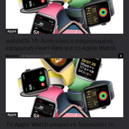
Apple
watchOS 10: Αυτή είναι η ενημερωμένη
εφαρμογή Heart Rate για το Apple Watch
Aniram
-
8 Αυγούστου 2023
0
Apple
Το Apple Watch μπορεί να διαγνώσει τo