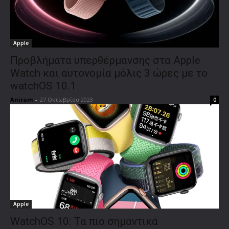
Apple
Προβλήματα υπερθέρμανσης στα Apple
Watch και αυτονομία μόλις 3 ώρες με το
watchOS 10.1
Aniram
-
27 Οκτωβρίου 2023
0
Apple
WatchOS 10: Τα πιο σημαντικά