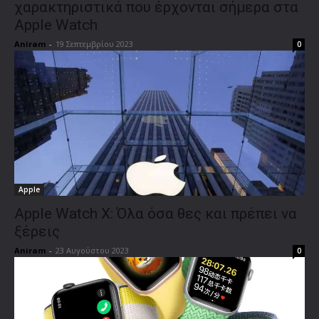
χαρακτηριστικά που έρχονται σήμερα στα
Apple Watch
Aniram
-
19 Σεπτεμβρίου 2023
0
Apple
Apple Watch X: Όλα όσα θες και πρέπει να
ξέρεις
Aniram
-
23 Αυγούστου 2023
0