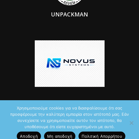
UNPACKMAN
Χρησιμοποιούμε cookies για να διασφαλίσουμε ότι σας
προσφέρουμε την καλύτερη εμπειρία στον ιστότοπό μας. Εάν
© 2026 by iTechNews.gr
συνεχίσετε να χρησιμοποιείτε αυτόν τον ιστότοπο, θα
υποθέσουμε ότι είστε ευχαριστημένοι με αυτό.
Maddoctor dreamed it, Unpackman made it reality,
Novus Systems
Αποδοχή
Μη αποδοχή
Πολιτική Aπορρήτου
created it.