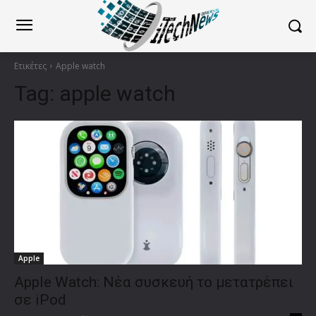
Ετικέτες
Apple watch
Tag:
apple watch
Apple
Apple Watch: Νέα συσκευή το μετατρέπει
σε iPod