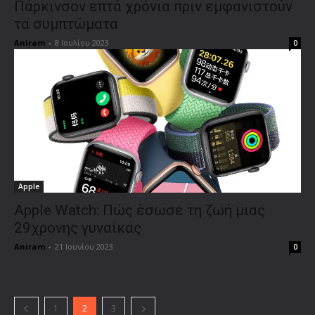
Πάρκινσον επτά χρόνια πριν εμφανιστούν
τα συμπτώματα
Aniram
-
8 Ιουλίου 2023
0
Apple
Apple Watch: Πώς έσωσε τη ζωή μιας
29χρονης γυναίκας
Aniram
-
21 Ιουνίου 2023
0
1
2
3