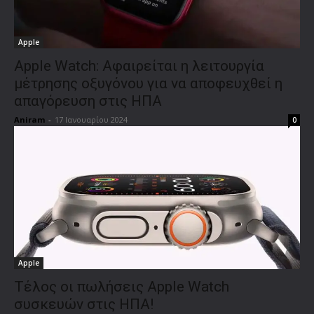
Apple
Apple Watch: Αφαιρείται η λειτουργία
μέτρησης οξυγόνου για να αποφευχθεί η
απαγόρευση στις ΗΠΑ
Aniram
-
17 Ιανουαρίου 2024
0
Apple
Τέλος οι πωλήσεις Apple Watch
συσκευών στις ΗΠΑ!