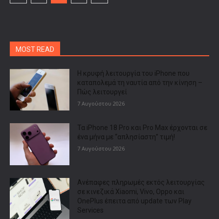
MOST READ
Η κρυφή λειτουργία του iPhone που
καταπολεμά τη ναυτία από την κίνηση –
Πώς λειτουργεί
7 Αυγούστου 2026
Τα iPhone 18 Pro και Pro Max έρχονται σε
ένα μήνα με “απλησίαστη” τιμή!
7 Αυγούστου 2026
Ανέπαφες πληρωμές εκτός λειτουργίας
σε κινεζικά Xiaomi, Vivo, Oppo και
OnePlus έπειτα από update των Play
Services