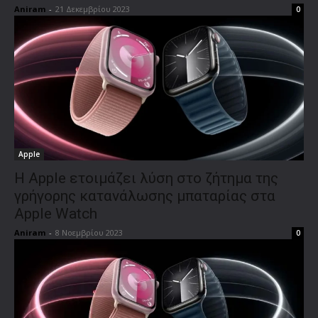
Aniram
-
21 Δεκεμβρίου 2023
0
Apple
Η Apple ετοιμάζει λύση στο ζήτημα της
γρήγορης κατανάλωσης μπαταρίας στα
Apple Watch
Aniram
-
8 Νοεμβρίου 2023
0