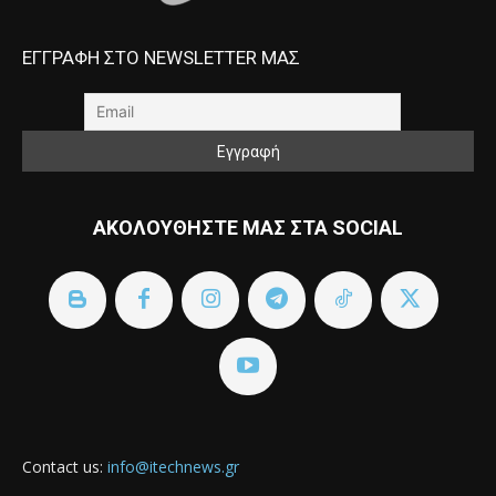
ΕΓΓΡΑΦΗ ΣΤΟ NEWSLETTER ΜΑΣ
ΑΚΟΛΟΥΘΗΣΤΕ ΜΑΣ ΣΤΑ SOCIAL
Contact us:
info@itechnews.gr