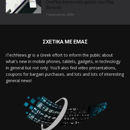
OnePlus έπειτα από update των Play
Services
7 Αυγούστου 2026
ΣΧΕΤΙΚΑ ΜΕ ΕΜΑΣ
iTechNews.gr is a Greek effort to inform the public about
what's new in mobile phones, tablets, gadgets, in technology
in general but not only. You'll also find video presentations,
coupons for bargain purchases, and lots and lots of interesting
general news!