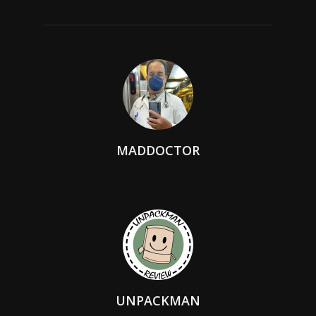
MADDOCTOR
UNPACKMAN