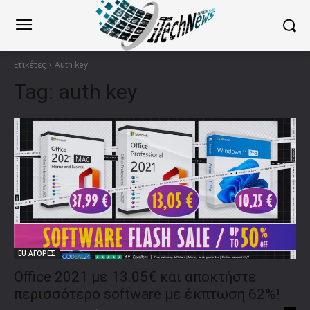
Ετικέτες
Auth key
Tag:
auth key
EU ΑΓΟΡΕΣ
Office 2021 με 13.05€ και αποκτήστε
περισσότερο software με έκπτωση 62%!