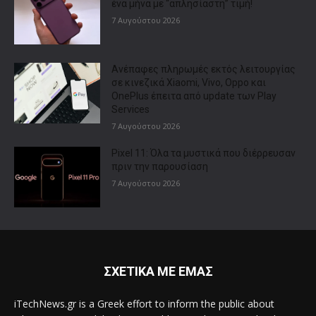
ένα μήνα με “απλησίαστη” τιμή!
7 Αυγούστου 2026
Ανέπαφες πληρωμές εκτός λειτουργίας
σε κινεζικά Xiaomi, Vivo, Oppo και
OnePlus έπειτα από update των Play
Services
7 Αυγούστου 2026
Pixel 11: Όλα τα μυστικά που διέρρευσαν
πριν την παρουσίαση
7 Αυγούστου 2026
ΣΧΕΤΙΚΑ ΜΕ ΕΜΑΣ
iTechNews.gr is a Greek effort to inform the public about