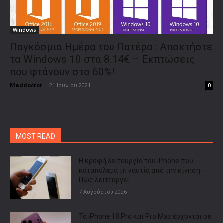
Windows
Παγκόσμια Ημέρα του Πατέρα : Αποκτήστε
τα Windows 10 στα 8.14€ – Εκπτώσεις
που φτάνουν στο 60%!
Maddoctor
-
21 Ιουνίου 2021
0
MOST READ
Η κρυφή λειτουργία του iPhone που
καταπολεμά τη ναυτία από την κίνηση –
Πώς λειτουργεί
7 Αυγούστου 2026
Τα iPhone 18 Pro και Pro Max έρχονται σε