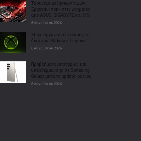
Τσουνάμι αυξήσεων τιμών:
Έρχεται «σοκ» στις μητρικές
από ASUS, GIGABYTE και MSI
6 Αυγούστου 2026
Xbox: Έρχονται επιτέλους τα
δικά του ‘Platinum Trophies’
6 Αυγούστου 2026
Προβλήματα μπαταρίας και
υπερθέρμανσης σε Samsung
Galaxy μετά το update Ιουλίου
6 Αυγούστου 2026