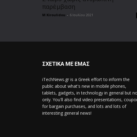
παρέμβαση
M Kiroulidou
-
6 Ιουλίου 2021
ΣΧΕΤΙΚΑ ΜΕ ΕΜΑΣ
iTechNews.gr is a Greek effort to inform the
public about what's new in mobile phones,
tablets, gadgets, in technology in general but n
only. You'll also find video presentations, coup
for bargain purchases, and lots and lots of
interesting general news!