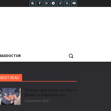
MADDOCTOR
MOST READ
Το drone «φάντασμα» που δεν το
βλέπει το ανθρώπινο μάτι
6 Αυγούστου 2026