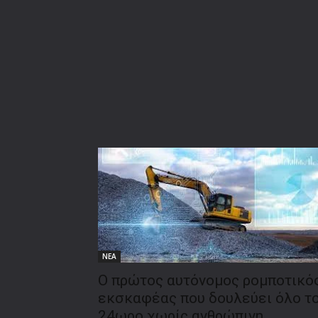
ΝΕΑ
Ο πρώτος αυτόνομος ρομποτικό
εκσκαφέας που δουλεύει όλο τ
24ωρο χωρίς ανθρώπινη