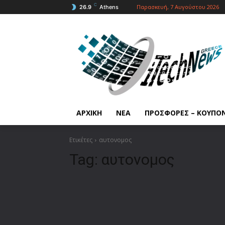
C
Παρασκευή, 7 Αυγούστου 2026
26.9
Athens
ΑΡΧΙΚΗ
ΝΕΑ
ΠΡΟΣΦΟΡΕΣ – ΚΟΥΠΟ
Ετικέτες
αυτονομος
Tag:
αυτονομος