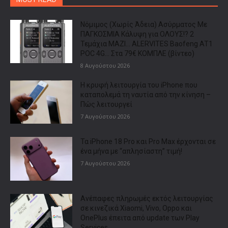
Νόμιμος (Χωρίς Άδεια) Ασύρματος Με
ΠΑΓΚΟΣΜΙΑ Κάλυψη για ΟΛΟΥΣ!? 2
Τεμάχια ΜΑΖΙ… ALERVITES Baofeng AT1
POC 4G… Στα 79€ ΚΟΜΠΛΕ (βίντεο)
8 Αυγούστου 2026
Η κρυφή λειτουργία του iPhone που
καταπολεμά τη ναυτία από την κίνηση –
Πώς λειτουργεί
7 Αυγούστου 2026
Τα iPhone 18 Pro και Pro Max έρχονται σε
ένα μήνα με “απλησίαστη” τιμή!
7 Αυγούστου 2026
Ανέπαφες πληρωμές εκτός λειτουργίας
σε κινεζικά Xiaomi, Vivo, Oppo και
OnePlus έπειτα από update των Play
Services