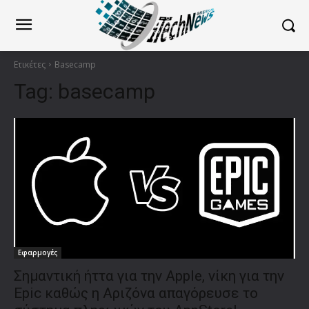
Ετικέτες
Basecamp
Tag:
basecamp
Εφαρμογές
Σημαντική ήττα για την Apple, νίκη για την
Epic καθώς η Αριζόνα απαγόρευσε το