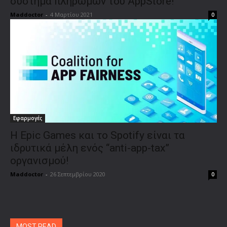
σύστημα πληρωμών του AppStore!
Maddoctor
-
4 Μαρτίου 2021
0
Εφαρμογές
Η Epic Games και το Spotify είναι τα
ιδρυτικά μέλη ενός “anti-app-tax”
οργανισμού!
Maddoctor
-
26 Σεπτεμβρίου 2020
0
MOST READ