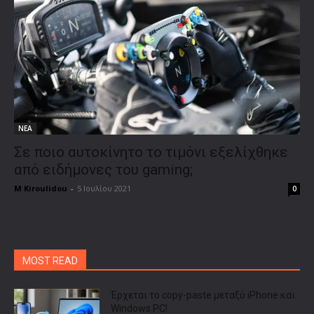
ΝΕΑ
Σε ποιο αυτοκίνητο το τιμόνι εξελίχθηκε
από ειδήμονες του gaming;
M Kiroulidou
-
5 Ιουλίου 2021
0
MOST READ
Έρχεται το copy-paste μεταξύ iPhone και
Windows PC!