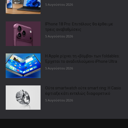
5 Αυγούστου 2026
IPhone 18 Pro: Επιτέλους θα έρθει με
τρεις αναβαθμίσεις
5 Αυγούστου 2026
Η Apple ρίχνει τη «βόμβα» των foldables:
Έρχεται το αναδιπλούμενο iPhone Ultra
5 Αυγούστου 2026
Ούτε smartwatch ούτε smart ring: Η Casio
έφτιαξε κάτι εντελώς διαφορετικό
5 Αυγούστου 2026