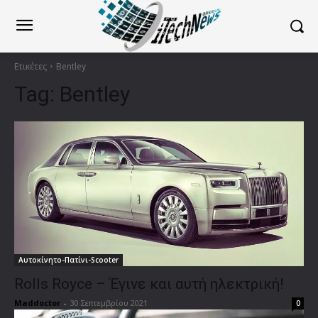
Ετικέτες
Bentley
Tag:
Bentley
Αυτοκίνητο-Πατίνι-Scooter
Rolls Royce – Έγινε και αυτή ηλεκτρική!
Maddoctor
-
30 Σεπτεμβρίου 2021
0