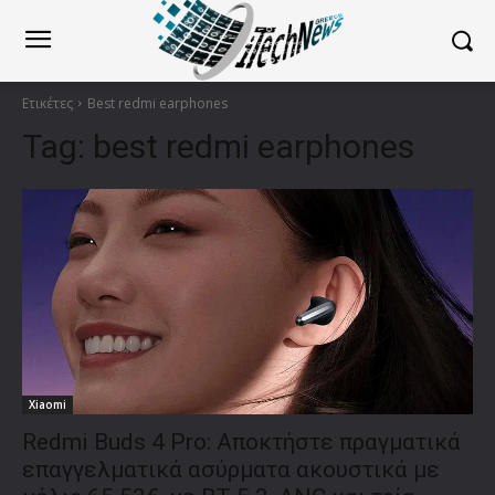
Ετικέτες
Best redmi earphones
Tag:
best redmi earphones
Xiaomi
Redmi Buds 4 Pro: Αποκτήστε πραγματικά
επαγγελματικά ασύρματα ακουστικά με