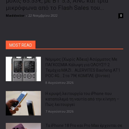
μόλις 65.53€, με BT 5.3, ANC και τρία
μικρόφωνα από το Flash Sales του...
Maddoctor
-
22 Νοεμβρίου 2022
0
MOST READ
Νόμιμος (Χωρίς Άδεια) Ασύρματος Με
ΠΑΓΚΟΣΜΙΑ Κάλυψη για ΟΛΟΥΣ!? 2
Τεμάχια ΜΑΖΙ… ALERVITES Baofeng AT1
POC 4G… Στα 79€ ΚΟΜΠΛΕ (βίντεο)
8 Αυγούστου 2026
Η κρυφή λειτουργία του iPhone που
καταπολεμά τη ναυτία από την κίνηση –
Πώς λειτουργεί
7 Αυγούστου 2026
Τα iPhone 18 Pro και Pro Max έρχονται σε