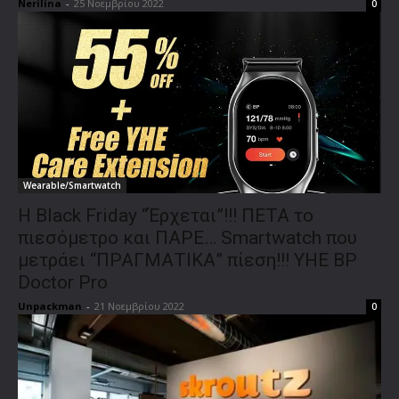
Nerilina
-
25 Νοεμβρίου 2022
0
Wearable/Smartwatch
Η Black Friday “Έρχεται”!!! ΠΕΤΑ το
πιεσόμετρο και ΠΑΡΕ… Smartwatch που
μετράει “ΠΡΑΓΜΑΤΙΚΑ” πίεση!!! YHE BP
Doctor Pro
Unpackman
-
21 Νοεμβρίου 2022
0