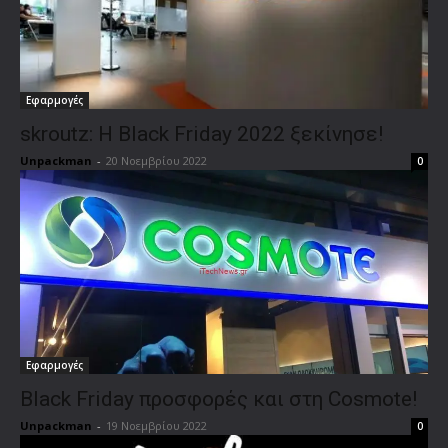
Εφαρμογές
skroutz: Η Black Friday 2022 ξεκίνησε!
Unpackman
-
20 Νοεμβρίου 2022
0
Εφαρμογές
Black Friday προσφορές και στη Cosmote!
Unpackman
-
19 Νοεμβρίου 2022
0