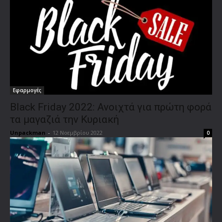
Εφαρμογές
Black Friday 2022: Ανοιχτά για πρώτη φορά
τα μαγαζιά την Κυριακή
Unpackman
-
12 Νοεμβρίου 2022
0