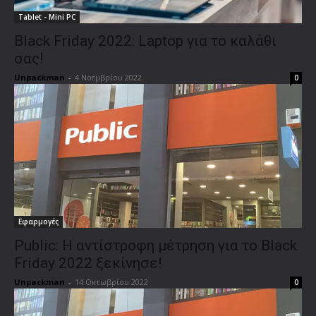
Tablet - Mini PC
Black Friday 2022: Laptop για το καλάθι
σας!
Unpackman
-
4 Νοεμβρίου 2022
0
Εφαρμογές
Public: Η αντίστροφη μέτρηση για το Black
Friday 2022 ξεκίνησε!
Unpackman
-
14 Οκτωβρίου 2022
0