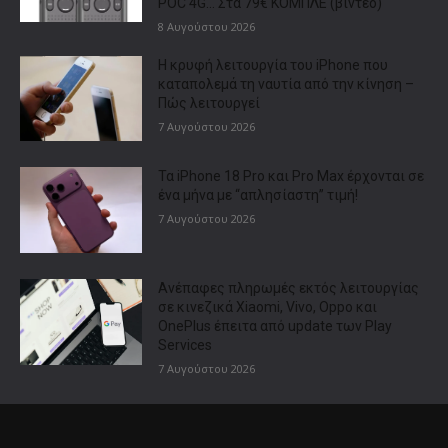
POC 4G… Στα 79€ ΚΟΜΠΛΕ (βίντεο)
8 Αυγούστου 2026
Η κρυφή λειτουργία του iPhone που
καταπολεμά τη ναυτία από την κίνηση –
Πώς λειτουργεί
7 Αυγούστου 2026
Τα iPhone 18 Pro και Pro Max έρχονται σε
ένα μήνα με “απλησίαστη” τιμή!
7 Αυγούστου 2026
Ανέπαφες πληρωμές εκτός λειτουργίας
σε κινεζικά Xiaomi, Vivo, Oppo και
OnePlus έπειτα από update των Play
Services
7 Αυγούστου 2026