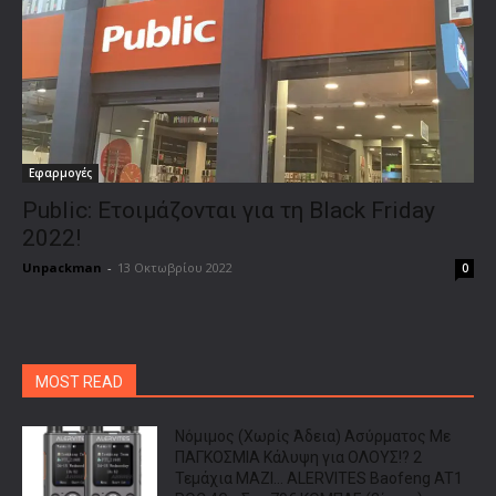
Εφαρμογές
Public: Ετοιμάζονται για τη Black Friday
2022!
Unpackman
-
13 Οκτωβρίου 2022
0
MOST READ
Νόμιμος (Χωρίς Άδεια) Ασύρματος Με
ΠΑΓΚΟΣΜΙΑ Κάλυψη για ΟΛΟΥΣ!? 2
Τεμάχια ΜΑΖΙ… ALERVITES Baofeng AT1