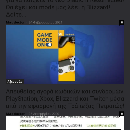
Θα έχει και mods μας λέει η Blizzard!
Δείτε...
Maddoctor
-
24 Φεβρουαρίου 2021
0
Αξεσουάρ
Απευθείας αγορά κωδικών και συνδρομών
PlayStation, Xbox, Blizzard και Twitch μέσα
από την εφαρμογή της Τράπεζας Πειραιώς!
Maddoctor
-
25 Δεκεμβρίου 2020
0