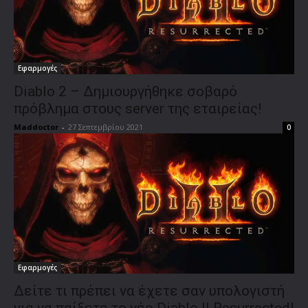
Εφαρμογές
Diablo 2 – Δημιουργήθηκε σοβαρό
πρόβλημα στους server της εταιρείας!
Maddoctor
-
27 Σεπτεμβρίου 2021
0
Εφαρμογές
Δείτε τι πρέπει να έχετε σαν υπολογιστή
για να παίξετε το νέο Diablo II Resurrected!