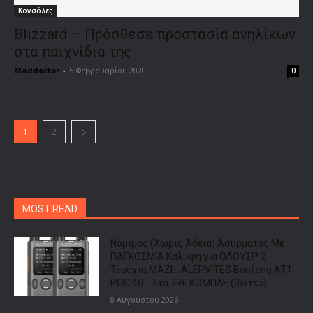
Κονσόλες
Blizzard – Πρόσθεσε προστασία ανηλίκων
στα παιχνίδια της
Maddoctor
-
5 Φεβρουαρίου 2020
0
1
2
MOST READ
Νόμιμος (Χωρίς Άδεια) Ασύρματος Με
ΠΑΓΚΟΣΜΙΑ Κάλυψη για ΟΛΟΥΣ!? 2
Τεμάχια ΜΑΖΙ… ALERVITES Baofeng AT1
POC 4G… Στα 79€ ΚΟΜΠΛΕ (βίντεο)
8 Αυγούστου 2026