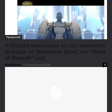
Εφαρμογές
Η Blizzard ανακοίνωσε ότι την παρασκευή
θα δούμε το “Beyond the Shore” του “World
of Warcraft” (vid)
Maddoctor
-
25 Αυγούστου 2020
0