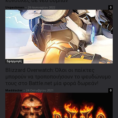
κονσόλες σε νέο σύμπαν
Unpackman
-
26 Ιανουαρίου 2022
0
Εφαρμογές
Blizzard Overwatch: Όλοι οι παίκτες
μπορούν να τροποποιήσουν το ψευδώνυμο
τους στο Battle.net μία φορά δωρεάν!
Maddoctor
-
24 Οκτωβρίου 2021
0