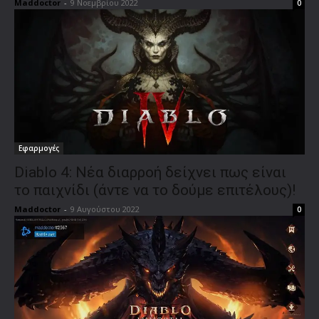
Maddoctor
-
9 Νοεμβρίου 2022
0
Εφαρμογές
Diablo 4: Νέα διαρροή δείχνει πως είναι
το παιχνίδι (άντε να το δούμε επιτέλους)!
Maddoctor
-
9 Αυγούστου 2022
0