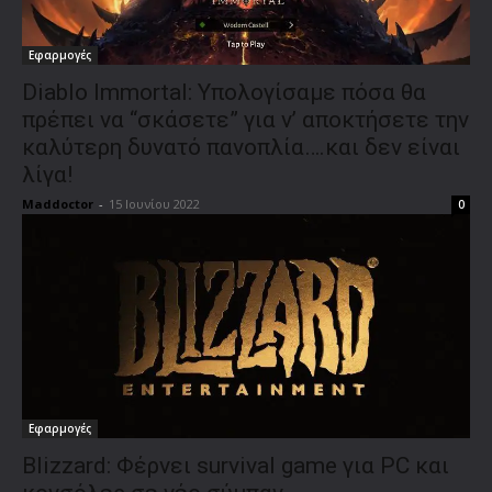
Εφαρμογές
Diablo Immortal: Υπολογίσαμε πόσα θα
πρέπει να “σκάσετε” για ν’ αποκτήσετε την
καλύτερη δυνατό πανοπλία….και δεν είναι
λίγα!
Maddoctor
-
15 Ιουνίου 2022
0
Εφαρμογές
Blizzard: Φέρνει survival game για PC και