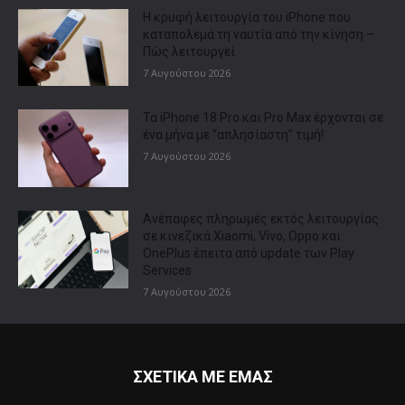
Η κρυφή λειτουργία του iPhone που
καταπολεμά τη ναυτία από την κίνηση –
Πώς λειτουργεί
7 Αυγούστου 2026
Τα iPhone 18 Pro και Pro Max έρχονται σε
ένα μήνα με “απλησίαστη” τιμή!
7 Αυγούστου 2026
Ανέπαφες πληρωμές εκτός λειτουργίας
σε κινεζικά Xiaomi, Vivo, Oppo και
OnePlus έπειτα από update των Play
Services
7 Αυγούστου 2026
ΣΧΕΤΙΚΑ ΜΕ ΕΜΑΣ