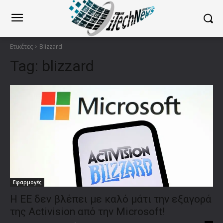
Ετικέτες
Blizzard
Tag:
blizzard
Εφαρμογές
Η ΕΕ δεν βλέπει με καλό μάτι την εξαγορά
της Activision από την Microsoft!