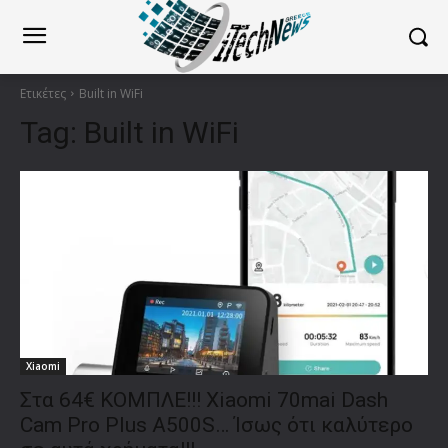
Ετικέτες
Built in WiFi
Tag:
Built in WiFi
Xiaomi
Στα 64€ ΚΟΜΠΛΕ!!! Xiaomi 70mai Dash
Cam Pro Plus A500S… Ίσως ότι καλύτερο