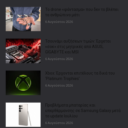
Το drone «φάντασμα» που δεν το βλέπει
το ανθρώπινο μάτι
6 Αυγούστου 2026
Τσουνάμι αυξήσεων τιμών: Έρχεται
«σοκ» στις μητρικές από ASUS,
GIGABYTE και MSI
6 Αυγούστου 2026
Xbox: Έρχονται επιτέλους τα δικά του
‘Platinum Trophies’
6 Αυγούστου 2026
Προβλήματα μπαταρίας και
υπερθέρμανσης σε Samsung Galaxy μετά
το update Ιουλίου
6 Αυγούστου 2026