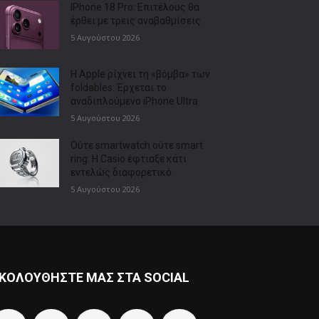
IPhone 18 Pro: Επιτέλους θα
έρθει με τρεις αναβαθμίσεις
5 Αυγούστου 2026
Η Apple ρίχνει τη «βόμβα» των
foldables: Έρχεται το
αναδιπλούμενο iPhone Ultra
5 Αυγούστου 2026
Ούτε smartwatch ούτε smart
ring: Η Casio έφτιαξε κάτι
εντελώς διαφορετικό
5 Αυγούστου 2026
ΚΟΛΟΥΘΗΣΤΕ ΜΑΣ ΣΤΑ SOCIAL