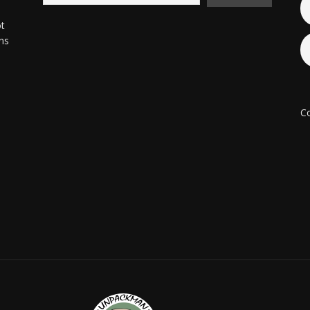
ot
ons
Co