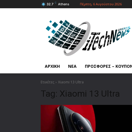
C
Πέμπτη, 6 Αυγούστου 2026
32.7
Athens
ΑΡΧΙΚΗ
ΝΕΑ
ΠΡΟΣΦΟΡΕΣ – ΚΟΥΠΟ
Ετικέτες
Χiaomi 13 Ultra
Tag:
Χiaomi 13 Ultra