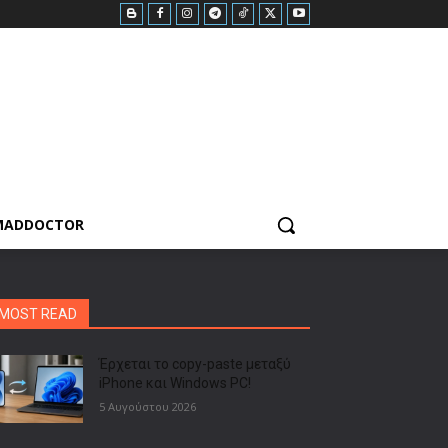
MADDOCTOR
MOST READ
Έρχεται το copy-paste μεταξύ
iPhone και Windows PC!
5 Αυγούστου 2026