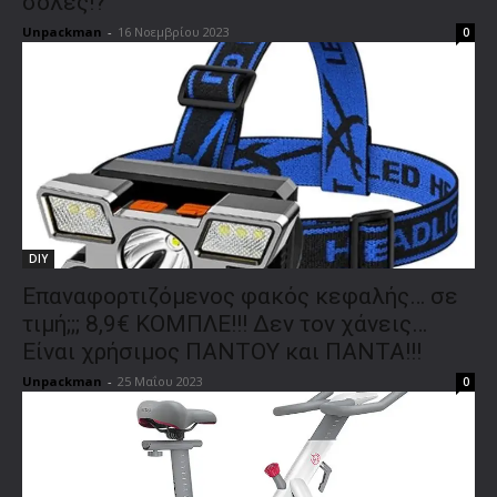
σόλες!?
Unpackman
-
16 Νοεμβρίου 2023
0
DIY
Επαναφορτιζόμενος φακός κεφαλής… σε
τιμή;;; 8,9€ ΚΟΜΠΛΕ!!! Δεν τον χάνεις…
Είναι χρήσιμος ΠΑΝΤΟΥ και ΠΑΝΤΑ!!!
Unpackman
-
25 Μαΐου 2023
0