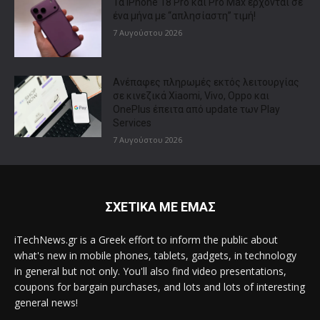
Τα iPhone 18 Pro και Pro Max έρχονται σε
ένα μήνα με “απλησίαστη” τιμή!
7 Αυγούστου 2026
Ανέπαφες πληρωμές εκτός λειτουργίας
σε κινεζικά Xiaomi, Vivo, Oppo και
OnePlus έπειτα από update των Play
Services
7 Αυγούστου 2026
ΣΧΕΤΙΚΑ ΜΕ ΕΜΑΣ
iTechNews.gr is a Greek effort to inform the public about
what's new in mobile phones, tablets, gadgets, in technology
in general but not only. You'll also find video presentations,
coupons for bargain purchases, and lots and lots of interesting
general news!