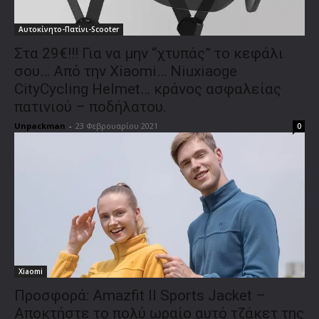
Αυτοκίνητο-Πατίνι-Scooter
Στα 29€!!! Για να μην “χτυπάς” το κεφάλι
σου… Από την Xiaomi… Niuxiaoge
CityCycling Helmet… κράνος ασφαλείας
πατινιού – ποδήλατου.
Unpackman
-
23 Φεβρουαρίου 2021
0
Xiaomi
Προσφορά: Amazfit II Sports Jacket –
Αποκτήστε το πολύ ωραίο αυτό τζάκετ της