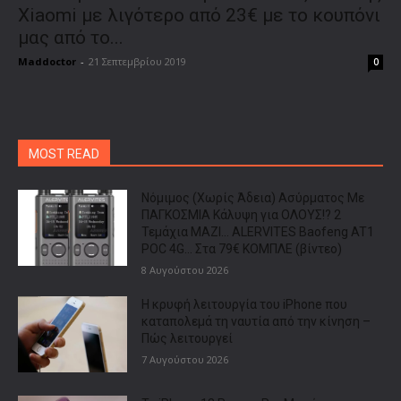
Xiaomi με λιγότερο από 23€ με το κουπόνι
μας από το...
Maddoctor
-
21 Σεπτεμβρίου 2019
0
MOST READ
Νόμιμος (Χωρίς Άδεια) Ασύρματος Με
ΠΑΓΚΟΣΜΙΑ Κάλυψη για ΟΛΟΥΣ!? 2
Τεμάχια ΜΑΖΙ… ALERVITES Baofeng AT1
POC 4G… Στα 79€ ΚΟΜΠΛΕ (βίντεο)
8 Αυγούστου 2026
Η κρυφή λειτουργία του iPhone που
καταπολεμά τη ναυτία από την κίνηση –
Πώς λειτουργεί
7 Αυγούστου 2026