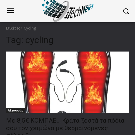
Ετικέτες
Cycling
Tag:
cycling
Αξεσουάρ
Με 8,5€ ΚΟΜΠΛΕ… Κράτα ζεστά τα πόδια
σου τον χειμώνα με θερμαινόμενες