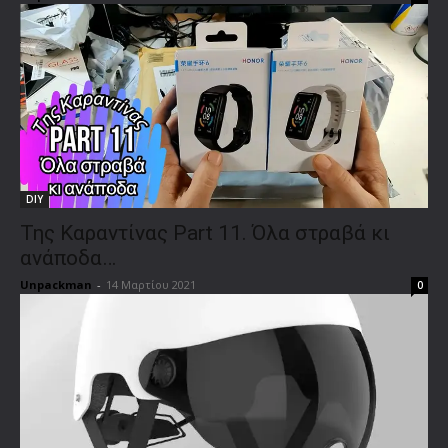
DIY
Της Καραντίνας Part 11. Όλα στραβά κι
ανάποδα…
Unpackman
-
14 Μαρτίου 2021
0