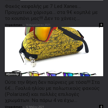
Φακός κεφαλής με 7 Led Xanes…
Πραγματικά χάρισμα… στα 9€ κομπλέ με
το κουπόνι μας!!! Δεν το χάνεις…
Unpackman
-
14 Αυγούστου 2021
0
Αξεσουάρ
Ούτε την θήκη δεν παίρνεις με τόσα!!! Στα
6€… Γυαλιά ηλίου με πολωτικούς φακούς
(Polarized) και πολλές επιλογές
χρωμάτων. Να πάρω 4 να έχω...
Unpackman
-
12 Μαΐου 2021
0