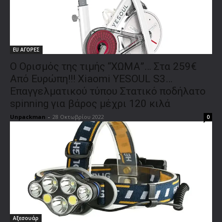
EU ΑΓΟΡΕΣ
Ο Ορισμός της τιμής “ΧΩΜΑ”… Στα 259€
Από Ευρώπη!!! Xiaomi YESOUL S3…
Επαγγελματικού τύπου Στατικό ποδήλατο
spinning για βάρος μέχρι 120 κιλά
Unpackman
-
28 Οκτωβρίου 2022
0
Αξεσουάρ