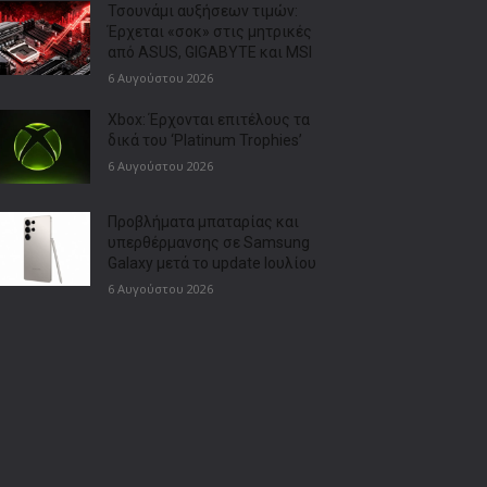
Τσουνάμι αυξήσεων τιμών:
Έρχεται «σοκ» στις μητρικές
από ASUS, GIGABYTE και MSI
6 Αυγούστου 2026
Xbox: Έρχονται επιτέλους τα
δικά του ‘Platinum Trophies’
6 Αυγούστου 2026
Προβλήματα μπαταρίας και
υπερθέρμανσης σε Samsung
Galaxy μετά το update Ιουλίου
6 Αυγούστου 2026