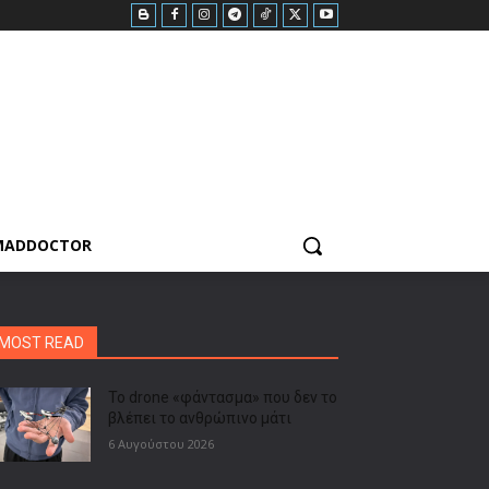
MADDOCTOR
MOST READ
Το drone «φάντασμα» που δεν το
βλέπει το ανθρώπινο μάτι
6 Αυγούστου 2026