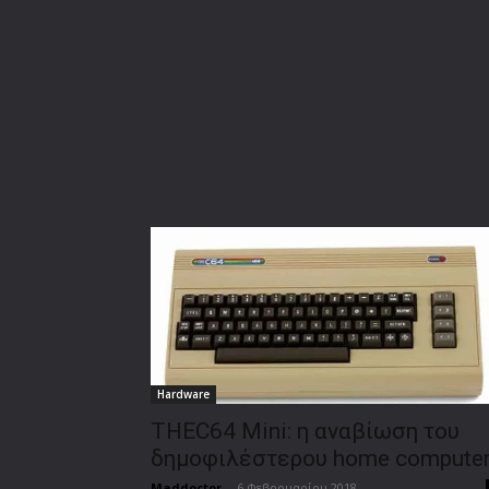
Hardware
THEC64 Mini: η αναβίωση του
δημοφιλέστερου home compute
Maddoctor
-
6 Φεβρουαρίου 2018