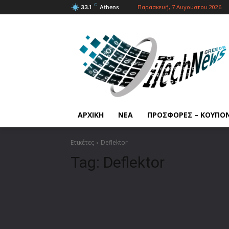
C
Παρασκευή, 7 Αυγούστου 2026
33.1
Athens
ΑΡΧΙΚΗ
ΝΕΑ
ΠΡΟΣΦΟΡΕΣ – ΚΟΥΠΟ
Ετικέτες
Deflektor
Tag:
Deflektor