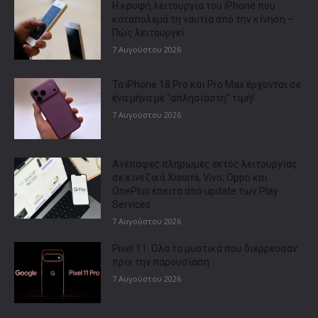
Η κρυφή λειτουργία του iPhone που
καταπολεμά τη ναυτία από την κίνηση –
Πώς λειτουργεί
7 Αυγούστου 2026
Τα iPhone 18 Pro και Pro Max έρχονται σε
ένα μήνα με “απλησίαστη” τιμή!
7 Αυγούστου 2026
Ανέπαφες πληρωμές εκτός λειτουργίας
σε κινεζικά Xiaomi, Vivo, Oppo και
OnePlus έπειτα από update των Play
Services
7 Αυγούστου 2026
Pixel 11: Όλα τα μυστικά που διέρρευσαν
πριν την παρουσίαση
7 Αυγούστου 2026