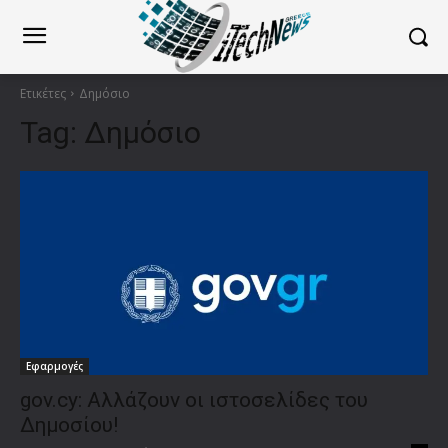
Ετικέτες
Δημόσιο
Tag:
Δημόσιο
Εφαρμογές
gov.cy: Αλλάζουν οι ιστοσελίδες του
Δημοσίου!