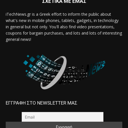
ΣΧΕΤΙΚΑ ΜΕ ΕΜΑΣ
iTechNews.gr is a Greek effort to inform the public about
what's new in mobile phones, tablets, gadgets, in technology
in general but not only. You'll also find video presentations,
coupons for bargain purchases, and lots and lots of interesting
general news!
ΕΓΓΡΑΦΗ ΣΤΟ NEWSLETTER ΜΑΣ