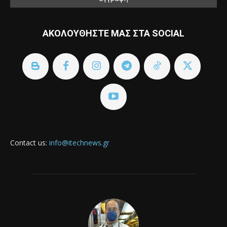
ΑΚΟΛΟΥΘΗΣΤΕ ΜΑΣ ΣΤΑ SOCIAL
Contact us:
info@itechnews.gr