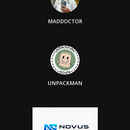
MADDOCTOR
UNPACKMAN