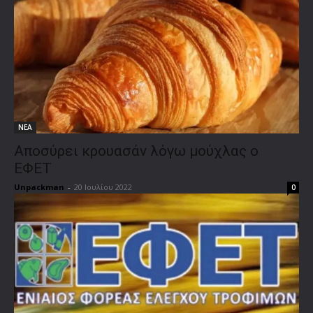
ΝΕΑ
Αποσύρει κρουασάν λόγω μούχλας ο
ΕΦΕΤ
Unpackman
-
20 Ιουλίου 2022
0