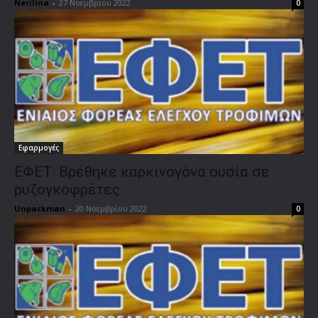
Nerilina
-
27 Νοεμβρίου 2022
0
Εφαρμογές
ΕΦΕΤ: Βρέθηκε καρκινογόνα ουσία σε
ρυζογκοφρέτες
Unpackman
-
20 Νοεμβρίου 2022
0