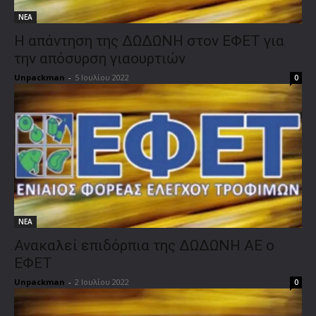
ΝΕΑ
Η απάντηση της ΔΩΔΩΝΗ στον ΕΦΕΤ για
την απόσυρση γιαουρτιών
Unpackman
-
5 Ιουλίου 2022
0
ΝΕΑ
Ανακαλεί επιδόρπια της ΔΩΔΩΝΗ ΑΕ ο
ΕΦΕΤ
Unpackman
-
2 Ιουλίου 2022
0