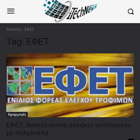
Ετικέτες
ΕΦΕΤ
Tag:
ΕΦΕΤ
Εφαρμογές
ΕΦΕΤ: Ανακαλούνται ρολάκια κοτόπουλου
με σαλμονέλα