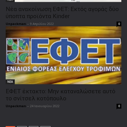
Νέα ανακοίνωση ΕΦΕΤ: Εκτός αγοράς δύο
ύποπτα προϊόντα Κinder
Unpackman
-
9 Απριλίου 2022
0
ΝΕΑ
ΕΦΕΤ έκτακτο: Μην καταναλώσετε αυτό
το σνίτσελ κοτόπουλο
Unpackman
-
24 Ιανουαρίου 2022
0