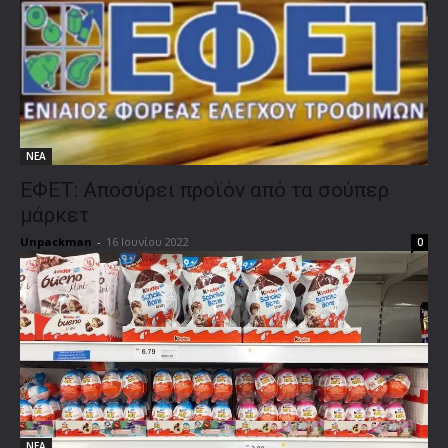
ΝΕΑ
ΕΦΕΤ: Αποσύρει προϊόν από τα σούπερ
μάρκετ
Unpackman
-
16 Ιουνίου 2022
0
ΝΕΑ