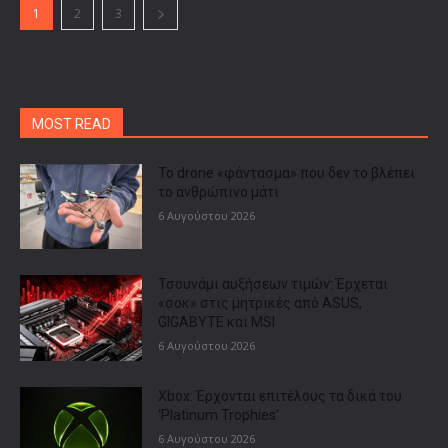
1
2
3
MOST READ
Το drone «φάντασμα» που δεν το βλέπει
το ανθρώπινο μάτι
6 Αυγούστου 2026
Τσουνάμι αυξήσεων τιμών: Έρχεται
«σοκ» στις μητρικές από ASUS,
GIGABYTE και MSI
6 Αυγούστου 2026
Xbox: Έρχονται επιτέλους τα δικά του
‘Platinum Trophies’
6 Αυγούστου 2026