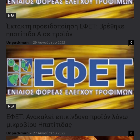
ΝΕΑ
Έκτακτη προειδοποίηση ΕΦΕΤ: Βρέθηκε
ηπατίτιδα Α σε προϊόν
Unpackman
-
29 Αυγούστου 2022
0
ΝΕΑ
ΕΦΕΤ: Ανακαλεί επικίνδυνο προϊόν λόγω
μικροβίου Ηπατίτιδας
Unpackman
-
27 Αυγούστου 2022
0