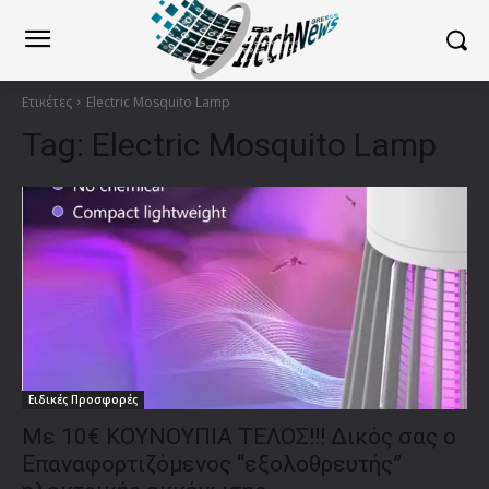
Ετικέτες
Electric Mosquito Lamp
Tag:
Electric Mosquito Lamp
Ειδικές Προσφορές
Με 10€ ΚΟΥΝΟΥΠΙΑ ΤΕΛΟΣ!!! Δικός σας ο
Επαναφορτιζόμενος “εξολοθρευτής”