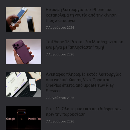
Η κρυφή λειτουργία του iPhone που
καταπολεμά τη ναυτία από την κίνηση –
Πώς λειτουργεί
7 Αυγούστου 2026
Τα iPhone 18 Pro και Pro Max έρχονται σε
ένα μήνα με “απλησίαστη” τιμή!
7 Αυγούστου 2026
Ανέπαφες πληρωμές εκτός λειτουργίας
σε κινεζικά Xiaomi, Vivo, Oppo και
OnePlus έπειτα από update των Play
Services
7 Αυγούστου 2026
Pixel 11: Όλα τα μυστικά που διέρρευσαν
πριν την παρουσίαση
7 Αυγούστου 2026