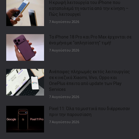
Η κρυφή λειτουργία του iPhone που
καταπολεμά τη ναυτία από την κίνηση –
Πώς λειτουργεί
7 Αυγούστου 2026
Τα iPhone 18 Pro και Pro Max έρχονται σε
ένα μήνα με “απλησίαστη” τιμή!
7 Αυγούστου 2026
Ανέπαφες πληρωμές εκτός λειτουργίας
σε κινεζικά Xiaomi, Vivo, Oppo και
OnePlus έπειτα από update των Play
Services
7 Αυγούστου 2026
Pixel 11: Όλα τα μυστικά που διέρρευσαν
πριν την παρουσίαση
7 Αυγούστου 2026