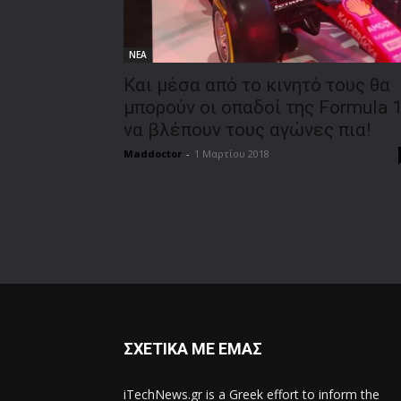
ΝΕΑ
Και μέσα από το κινητό τους θα
μπορούν οι οπαδοί της Formula 
να βλέπουν τους αγώνες πια!
Maddoctor
-
1 Μαρτίου 2018
ΣΧΕΤΙΚΑ ΜΕ ΕΜΑΣ
iTechNews.gr is a Greek effort to inform the