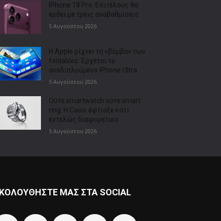
IPhone 18 Pro: Επιτέλους θα
έρθει με τρεις αναβαθμίσεις
5 Αυγούστου 2026
Η Apple ρίχνει τη «βόμβα» των
foldables: Έρχεται το
αναδιπλούμενο iPhone Ultra
5 Αυγούστου 2026
Ούτε smartwatch ούτε smart
ring: Η Casio έφτιαξε κάτι
εντελώς διαφορετικό
5 Αυγούστου 2026
ΚΟΛΟΥΘΗΣΤΕ ΜΑΣ ΣΤΑ SOCIAL