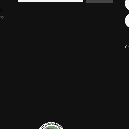
ot
ons
Co