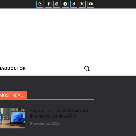
MADDOCTOR
MOST READ
Έρχεται το copy-paste μεταξύ
iPhone και Windows PC!
5 Αυγούστου 2026