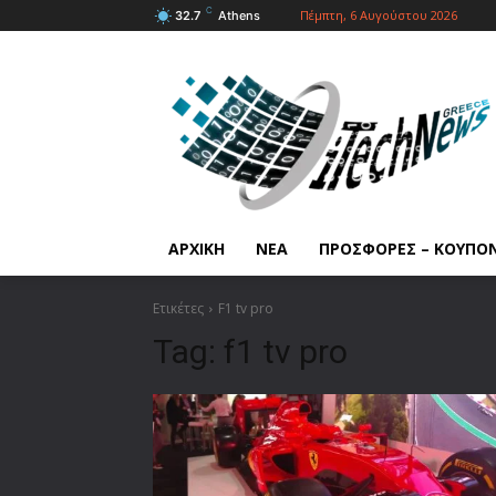
C
Πέμπτη, 6 Αυγούστου 2026
32.7
Athens
ΑΡΧΙΚΗ
ΝΕΑ
ΠΡΟΣΦΟΡΕΣ – ΚΟΥΠΟ
Ετικέτες
F1 tv pro
Tag:
f1 tv pro