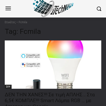
Ετικέτες
Fcmila
Tag:
Fcmila
DIY
ΔΕΝ ΤΗΝ ΧΑΝΕΣ!!! Σε τιμή ΑΠΛΗΣ… Στα
6,5€ ΚΟΜΠΛΕ!!! Smart Λάμπα RGB … με