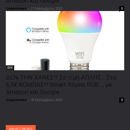
Amazon και Google
Unpackman
-
27 Σεπτεμβρίου 2023
0
DIY
ΔΕΝ ΤΗΝ ΧΑΝΕΣ!!! Σε τιμή ΑΠΛΗΣ… Στα
6,5€ ΚΟΜΠΛΕ!!! Smart Λάμπα RGB … με
Amazon και Google
Unpackman
-
18 Σεπτεμβρίου 2023
0
MOST READ