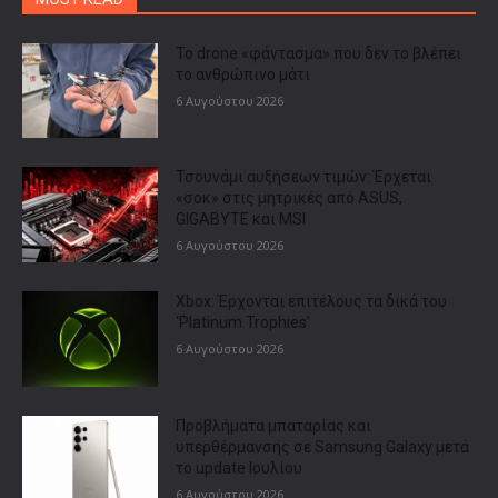
Το drone «φάντασμα» που δεν το βλέπει
το ανθρώπινο μάτι
6 Αυγούστου 2026
Τσουνάμι αυξήσεων τιμών: Έρχεται
«σοκ» στις μητρικές από ASUS,
GIGABYTE και MSI
6 Αυγούστου 2026
Xbox: Έρχονται επιτέλους τα δικά του
‘Platinum Trophies’
6 Αυγούστου 2026
Προβλήματα μπαταρίας και
υπερθέρμανσης σε Samsung Galaxy μετά
το update Ιουλίου
6 Αυγούστου 2026