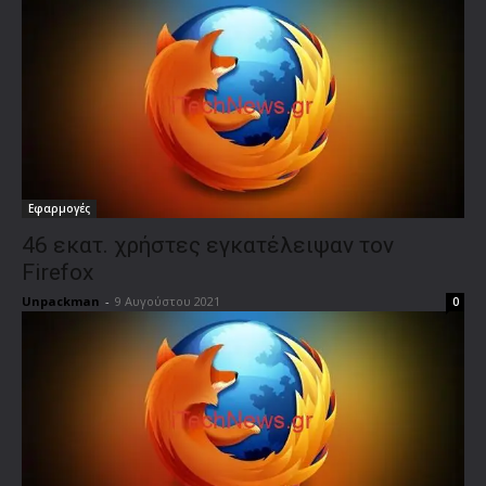
Εφαρμογές
46 εκατ. χρήστες εγκατέλειψαν τον
Firefox
Unpackman
-
9 Αυγούστου 2021
0