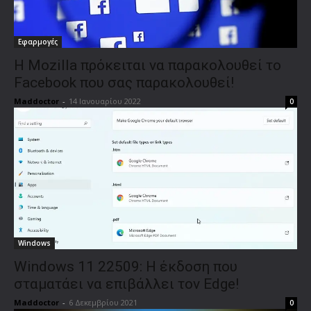
Εφαρμογές
Η Mozilla πρόκειται να παρακολουθεί το
Facebook που σας παρακολουθεί!
Maddoctor
-
14 Ιανουαρίου 2022
0
Windows
Windows 11 22509: Η έκδοση που
σταματάει να επιβάλλει τον Edge!
Maddoctor
-
6 Δεκεμβρίου 2021
0