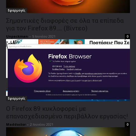
Εφαρμογές
Σημαντικές διαφορές σε όλα τα επίπεδα
για τον Firefox 89…. (Βίντεο)
Unpackman
-
5 Ιουνίου 2021
0
Εφαρμογές
Ο Firefox 89 κυκλοφορεί με
επανασχεδιασμένο περιβάλλον εργασίας!
Maddoctor
-
2 Ιουνίου 2021
0