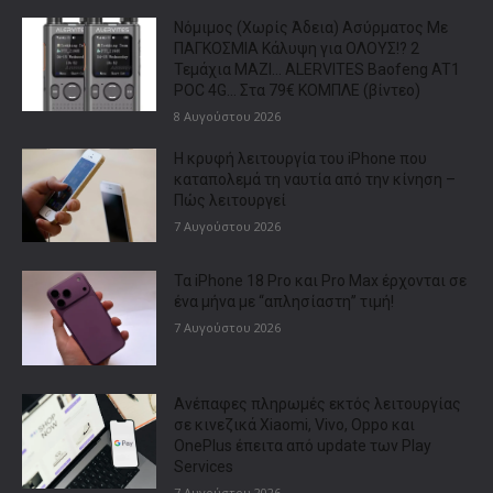
Νόμιμος (Χωρίς Άδεια) Ασύρματος Με
ΠΑΓΚΟΣΜΙΑ Κάλυψη για ΟΛΟΥΣ!? 2
Τεμάχια ΜΑΖΙ… ALERVITES Baofeng AT1
POC 4G… Στα 79€ ΚΟΜΠΛΕ (βίντεο)
8 Αυγούστου 2026
Η κρυφή λειτουργία του iPhone που
καταπολεμά τη ναυτία από την κίνηση –
Πώς λειτουργεί
7 Αυγούστου 2026
Τα iPhone 18 Pro και Pro Max έρχονται σε
ένα μήνα με “απλησίαστη” τιμή!
7 Αυγούστου 2026
Ανέπαφες πληρωμές εκτός λειτουργίας
σε κινεζικά Xiaomi, Vivo, Oppo και
OnePlus έπειτα από update των Play
Services
7 Αυγούστου 2026