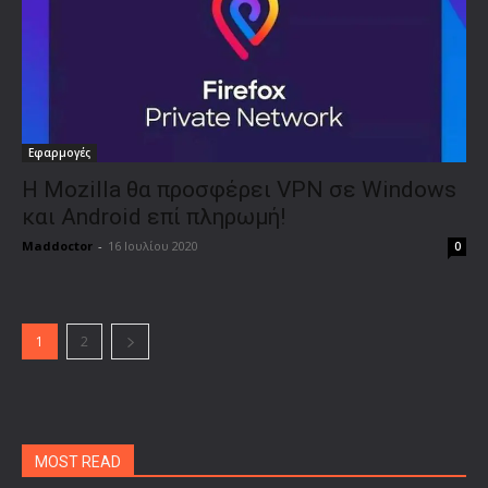
Εφαρμογές
Η Mozilla θα προσφέρει VPN σε Windows
και Android επί πληρωμή!
Maddoctor
-
16 Ιουλίου 2020
0
1
2
MOST READ