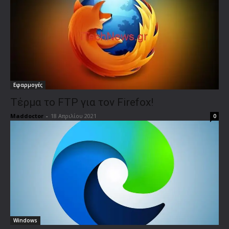
Εφαρμογές
Τέρμα το FTP για τον Firefox!
Maddoctor
-
18 Απριλίου 2021
0
Windows