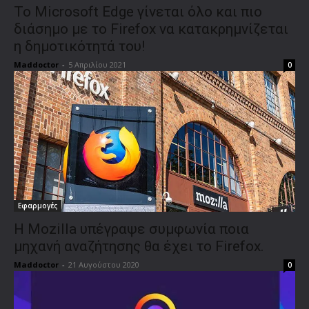
Το Microsoft Edge γίνεται όλο και πιο
διάσημο με το Firefox να κατακρημνίζεται
η δημοτικότητά του!
Maddoctor
-
5 Απριλίου 2021
0
Εφαρμογές
Η Mozilla υπέγραψε συμφωνία ποια
μηχανή αναζήτησης θα έχει το Firefox.
Maddoctor
-
21 Αυγούστου 2020
0