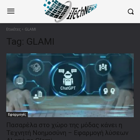
Ετικέτες
GLAMI
Tag:
GLAMI
Εφαρμογές
Πασαρέλα στο χώρο της μόδας κάνει η
Τεχνητή Νοημοσύνη – Εφαρμογή λύσεων