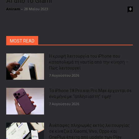
ΑΙ από το Glami
Aniram
-
28 Μαΐου 2023
0
MOST READ
Η κρυφή λειτουργία του iPhone που
καταπολεμά τη ναυτία από την κίνηση –
Πώς λειτουργεί
7 Αυγούστου 2026
Τα iPhone 18 Pro και Pro Max έρχονται σε
ένα μήνα με “απλησίαστη” τιμή!
7 Αυγούστου 2026
Ανέπαφες πληρωμές εκτός λειτουργίας
σε κινεζικά Xiaomi, Vivo, Oppo και
OnePlus έπειτα από update των Play