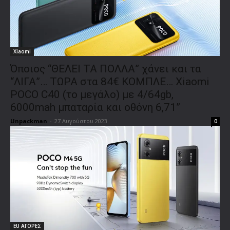
Xiaomi
Όποιος “ΘΕΛΕΙ ΤΑ ΠΟΛΛΑ” χάνει και τα
“ΛΙΓΑ”… ΤΩΡΑ στα 84€ ΚΟΜΠΛΕ… Xiaomi
POCO C40 (το μεγάλο) με 4/64gb,
6000mah μπαταρία και οθόνη 6,71”
Unpackman
-
27 Αυγούστου 2023
0
EU ΑΓΟΡΕΣ