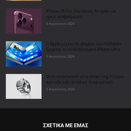
IPhone 18 Pro: Επιτέλους θα έρθει με
τρεις αναβαθμίσεις
5 Αυγούστου 2026
Η Apple ρίχνει τη «βόμβα» των foldables:
Έρχεται το αναδιπλούμενο iPhone Ultra
5 Αυγούστου 2026
Ούτε smartwatch ούτε smart ring: Η Casio
έφτιαξε κάτι εντελώς διαφορετικό
5 Αυγούστου 2026
ΣΧΕΤΙΚΑ ΜΕ ΕΜΑΣ