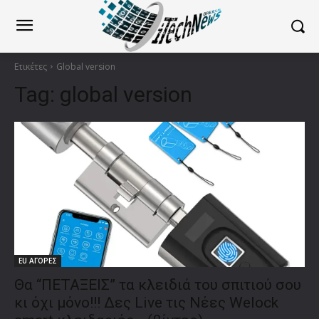
Ετικέτες
Global version
Tag:
global version
EU ΑΓΟΡΕΣ
Θα “ΠΕΤΑΞΕΙΣ” τα κλειδιά του σπιτιού σου
κι όχι μόνο!!! Δες Live τις Νέες Welock