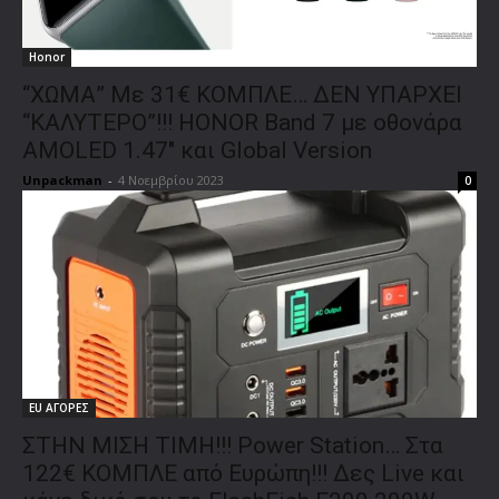
Honor
“ΧΩΜΑ” Με 31€ ΚΟΜΠΛΕ… ΔΕΝ ΥΠΑΡΧΕΙ
“ΚΑΛΥΤΕΡΟ”!!! HONOR Band 7 με οθονάρα
AMOLED 1.47″ και Global Version
Unpackman
-
4 Νοεμβρίου 2023
0
EU ΑΓΟΡΕΣ
ΣΤΗΝ ΜΙΣΗ ΤΙΜΗ!!! Power Station… Στα
122€ ΚΟΜΠΛΕ από Ευρώπη!!! Δες Live και