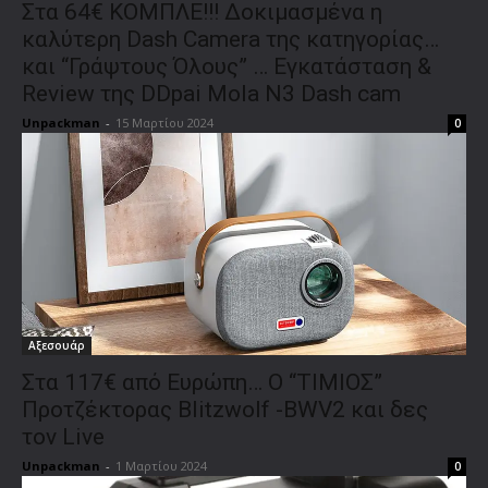
Στα 64€ ΚΟΜΠΛΕ!!! Δοκιμασμένα η
καλύτερη Dash Camera της κατηγορίας…
και “Γράψτους Όλους” … Εγκατάσταση &
Review της DDpai Mola N3 Dash cam
Unpackman
-
15 Μαρτίου 2024
0
Αξεσουάρ
Στα 117€ από Ευρώπη… O “ΤΙΜΙΟΣ”
Προτζέκτορας Blitzwolf -BWV2 και δες
τον Live
Unpackman
-
1 Μαρτίου 2024
0