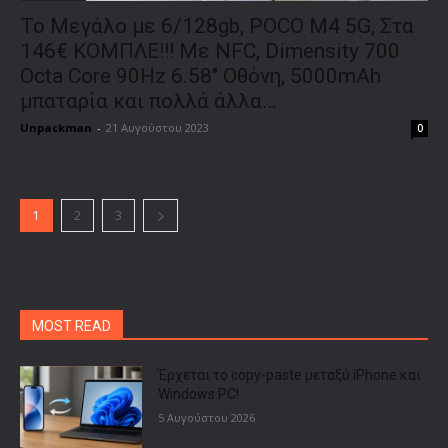
Το Μεγάλο με 6/128gb, POCO M4 5G, Στα
146€ ΚΟΜΠΛΕ!!! Με NFC, Dimensity 700
Octa Core 90Hz 6.58″ Οθόνη, 5000mAh
μπαταρία και πολλά άλλα…
Unpackman
-
21 Αυγούστου 2023
0
1
2
3
MOST READ
Έρχεται το copy-paste μεταξύ iPhone και
Windows PC!
5 Αυγούστου 2026