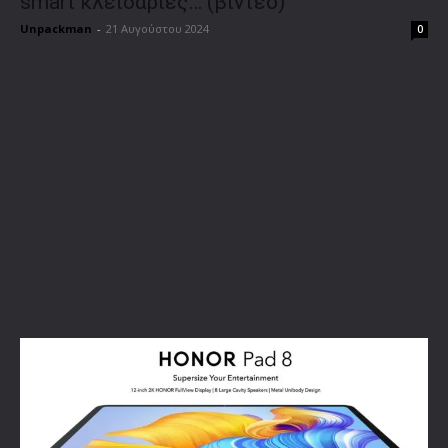
smart κλειδαριές… (βίντεο)
Unpackman
-
21 Αυγούστου 2024
0