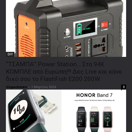
DIY
“ΤΣΑΜΠΑ” Power Station… Στα 94€
ΚΟΜΠΛΕ από Ευρώπη!!! Δες Live και κάνε
δικό σου το FlashFish E200 200W
Unpackman
-
1 Μαρτίου 2024
0