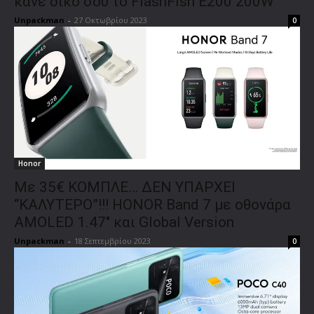
κάνε δικό σου το FlashFish E200 200W
Unpackman
-
27 Οκτωβρίου 2023
0
Honor
Με 35€ ΚΟΜΠΛΕ… ΔΕΝ ΥΠΑΡΧΕΙ
“ΚΑΛΥΤΕΡΟ”!!! HONOR Band 7 με οθονάρα
AMOLED 1.47″ και Global Version
Unpackman
-
18 Σεπτεμβρίου 2023
0