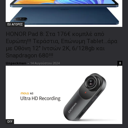
EU ΑΓΟΡΕΣ
HONOR Pad 8: Στα 176€ κομπλέ από
Ευρώπη!!! Τεράστια, Επώνυμη Tablet…άρα
με Οθόνη 12″ Ιντσών 2Κ, 6/128gb και
Snapdragon 680!!!
Unpackman
-
14 Αυγούστου 2024
0
DIY