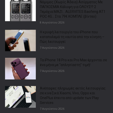
Νόμιμος (Χωρίς Άδεια) Ασύρματος Με
ΠΑΓΚΟΣΜΙΑ Κάλυψη για ΟΛΟΥΣ!? 2
Τεμάχια ΜΑΖΙ… ALERVITES Baofeng AT1
POC 4G… Στα 79€ ΚΟΜΠΛΕ (βίντεο)
8 Αυγούστου 2026
Η κρυφή λειτουργία του iPhone που
καταπολεμά τη ναυτία από την κίνηση –
Πώς λειτουργεί
7 Αυγούστου 2026
Τα iPhone 18 Pro και Pro Max έρχονται σε
ένα μήνα με “απλησίαστη” τιμή!
7 Αυγούστου 2026
Ανέπαφες πληρωμές εκτός λειτουργίας
σε κινεζικά Xiaomi, Vivo, Oppo και
OnePlus έπειτα από update των Play
Services
7 Αυγούστου 2026