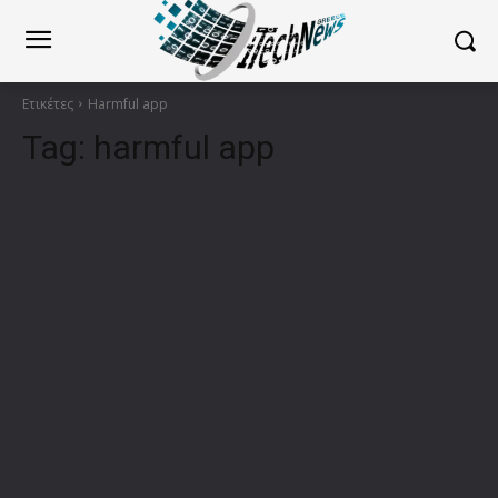
Ετικέτες
Harmful app
Tag:
harmful app