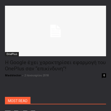
OnePlus
Η Google έχει χαρακτηρίσει εφαρμογή του
OnePlus σαν “επικίνδυνη”!
Maddoctor
-
2 Ιανουαρίου 2018
0
MOST READ