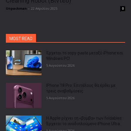
Cleaning Robot (Βίντεο)
Unpackman
-
22 Απριλίου 2025
0
MOST READ
Έρχεται το copy-paste μεταξύ iPhone και
Windows PC!
5 Αυγούστου 2026
IPhone 18 Pro: Επιτέλους θα έρθει με
τρεις αναβαθμίσεις
5 Αυγούστου 2026
Η Apple ρίχνει τη «βόμβα» των foldables:
Έρχεται το αναδιπλούμενο iPhone Ultra
5 Αυγούστου 2026