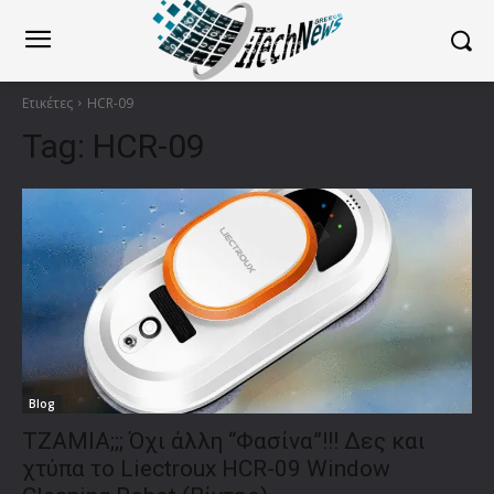
Ετικέτες
HCR-09
Tag:
HCR-09
Blog
ΤΖΑΜΙΑ;;; Όχι άλλη “Φασίνα”!!! Δες και
χτύπα το Liectroux HCR-09 Window