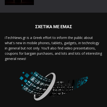
ΣΧΕΤΙΚΑ ΜΕ ΕΜΑΣ
iTechNews.gr is a Greek effort to inform the public about
what's new in mobile phones, tablets, gadgets, in technology
in general but not only. You'll also find video presentations,
coupons for bargain purchases, and lots and lots of interesting
general news!