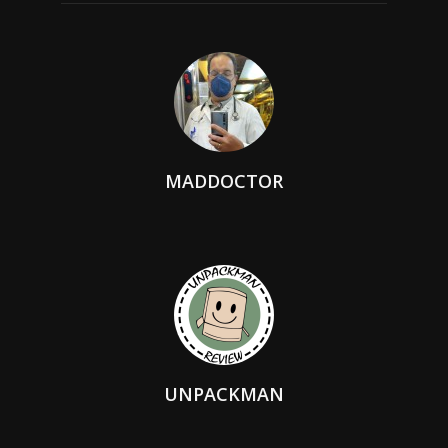
MADDOCTOR
UNPACKMAN