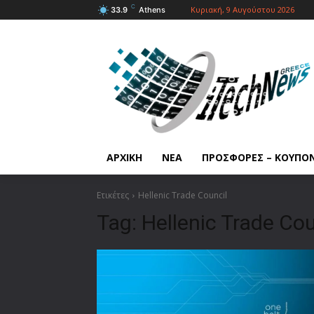
C
Κυριακή, 9 Αυγούστου 2026
33.9
Athens
ΑΡΧΙΚΗ
ΝΕΑ
ΠΡΟΣΦΟΡΕΣ – ΚΟΥΠΟ
Ετικέτες
Hellenic Trade Council
Tag:
Hellenic Trade Cou