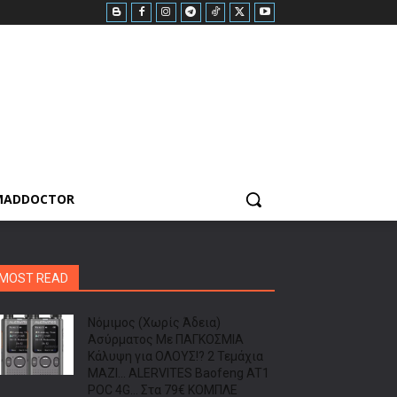
MADDOCTOR
MOST READ
Νόμιμος (Χωρίς Άδεια)
Ασύρματος Με ΠΑΓΚΟΣΜΙΑ
Κάλυψη για ΟΛΟΥΣ!? 2 Τεμάχια
ΜΑΖΙ… ALERVITES Baofeng AT1
POC 4G… Στα 79€ ΚΟΜΠΛΕ