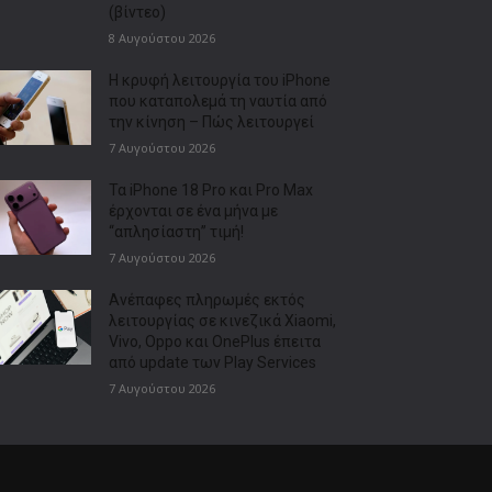
(βίντεο)
8 Αυγούστου 2026
Η κρυφή λειτουργία του iPhone
που καταπολεμά τη ναυτία από
την κίνηση – Πώς λειτουργεί
7 Αυγούστου 2026
Τα iPhone 18 Pro και Pro Max
έρχονται σε ένα μήνα με
“απλησίαστη” τιμή!
7 Αυγούστου 2026
Ανέπαφες πληρωμές εκτός
λειτουργίας σε κινεζικά Xiaomi,
Vivo, Oppo και OnePlus έπειτα
από update των Play Services
7 Αυγούστου 2026