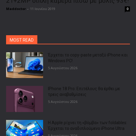
21+2MP διπλή κάμερα πίσω με μόλις 93€!
Maddoctor
-
11 Ιουνίου 2019
0
MOST READ
Έρχεται το copy-paste μεταξύ iPhone και
Windows PC!
5 Αυγούστου 2026
IPhone 18 Pro: Επιτέλους θα έρθει με
τρεις αναβαθμίσεις
5 Αυγούστου 2026
Η Apple ρίχνει τη «βόμβα» των foldables:
Έρχεται το αναδιπλούμενο iPhone Ultra
5 Αυγούστου 2026