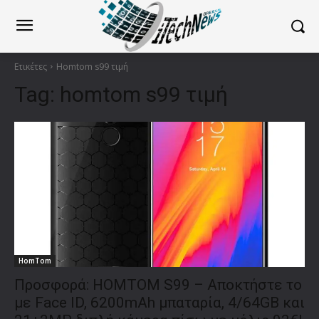
Ετικέτες
Homtom s99 τιμή
Tag:
homtom s99 τιμή
HomTom
Προσφορά: HOMTOM S99 – Αποκτήστε το
με Face ID, 6200mAh μπαταρία, 4/64GB και