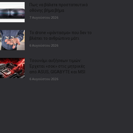
Πως να βάλετε προστατευτικό
οθόνης βήμα βήμα
7 Αυγούστου 2026
Το drone «φάντασμα» που δεν το
βλέπει το ανθρώπινο μάτι
6 Αυγούστου 2026
Τσουνάμι αυξήσεων τιμών:
Έρχεται «σοκ» στις μητρικές
από ASUS, GIGABYTE και MSI
6 Αυγούστου 2026