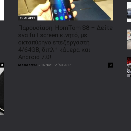
EU ΑΓΟΡΕΣ
Παρουσίαση: HomTom S8 – Δείτε
ένα full screen κινητό, με
οκταπύρηνο επεξεργαστή,
4/64GB, διπλή κάμερα και
Android 7.0!
Maddoctor
-
16 Νοεμβρίου 2017
0
0