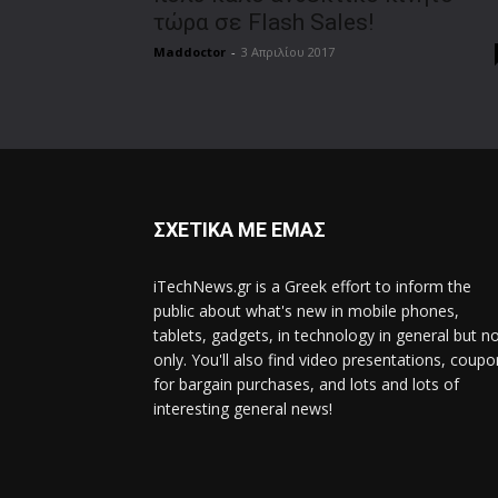
τώρα σε Flash Sales!
Maddoctor
-
3 Απριλίου 2017
ΣΧΕΤΙΚΑ ΜΕ ΕΜΑΣ
iTechNews.gr is a Greek effort to inform the
public about what's new in mobile phones,
tablets, gadgets, in technology in general but n
only. You'll also find video presentations, coup
for bargain purchases, and lots and lots of
interesting general news!