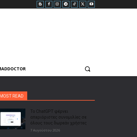
MADDOCTOR
MOST READ
Το ChatGPT φέρνει
απεριόριστες συνομιλίες σε
όλους τους δωρεάν χρήστες
7 Αυγούστου 2026