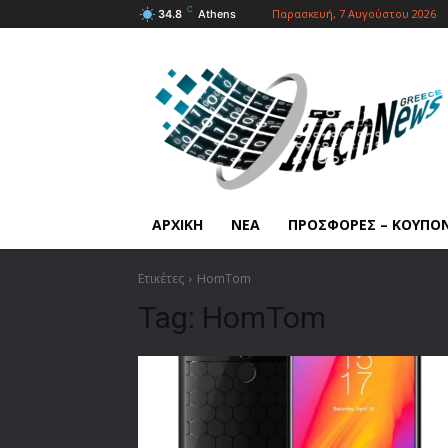
C
Παρασκευή, 7 Αυγούστου 2026
34.8
Athens
ΑΡΧΙΚΗ
ΝΕΑ
ΠΡΟΣΦΟΡΕΣ – ΚΟΥΠΟ
Ετικέτες
HomTom
Tag:
HomTom