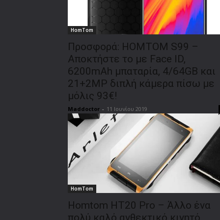
HomTom
Προσφορά: HOMTOM S99 –
Αποκτήστε το με Face ID,
6200mAh μπαταρία, 4/64GB και
21+2MP διπλή κάμερα πίσω με
μόλις 93€!
Maddoctor
-
11 Ιουνίου 2019
HomTom
Homtom HT20 Pro – Άλλο ένα
πολύ καλό ανθεκτικό κινητό