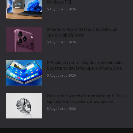
Windows PC!
5 Αυγούστου 2026
IPhone 18 Pro: Επιτέλους θα έρθει με
τρεις αναβαθμίσεις
5 Αυγούστου 2026
Η Apple ρίχνει τη «βόμβα» των foldables:
Έρχεται το αναδιπλούμενο iPhone Ultra
5 Αυγούστου 2026
Ούτε smartwatch ούτε smart ring: Η Casio
έφτιαξε κάτι εντελώς διαφορετικό
5 Αυγούστου 2026