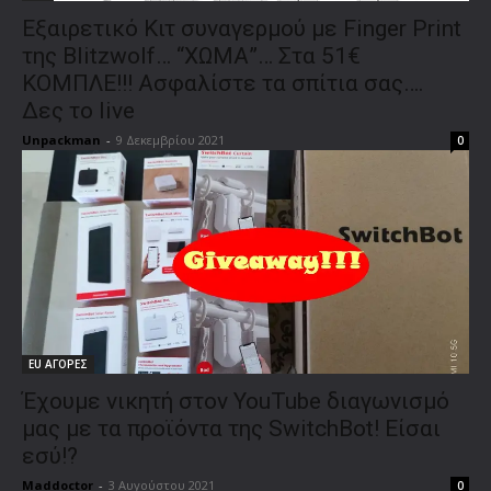
Εξαιρετικό Κιτ συναγερμού με Finger Print
της Blitzwolf… “XΩΜΑ”… Στα 51€
ΚΟΜΠΛΕ!!! Ασφαλίστε τα σπίτια σας….
Δες το live
Unpackman
-
9 Δεκεμβρίου 2021
0
EU ΑΓΟΡΕΣ
Έχουμε νικητή στον YouTube διαγωνισμό
μας με τα προϊόντα της SwitchBot! Είσαι
εσύ!?
Maddoctor
-
3 Αυγούστου 2021
0