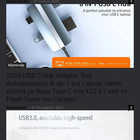
Unpackman
-
23 Ιουλίου 2025
0
Αξεσουάρ
2205 USB C Hub Adapter: Ένα
πολυεργαλείο 8-σε-1 για Laptop, tablet,
κινητά με θύρα Type C στα €22.61 από το
Flash Sales του Cafago!
Maddoctor
-
30 Οκτωβρίου 2022
0