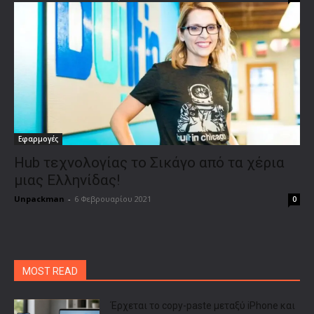
Εφαρμογές
Hub τεχνολογίας το Σικάγο από τα χέρια
μιας Ελληνίδας!
Unpackman
-
6 Φεβρουαρίου 2021
0
MOST READ
Έρχεται το copy-paste μεταξύ iPhone και