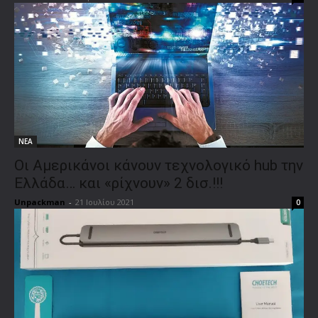
ΝΕΑ
Oι Αμερικάνοι κάνουν τεχνολογικό hub την
Ελλάδα… και «ρίχνουν» 2 δισ.!!!
Unpackman
-
21 Ιουλίου 2021
0