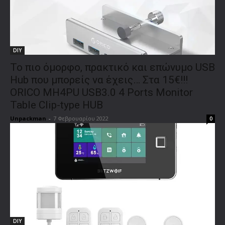
DIY
Το πιο όμορφο, πρακτικό και επώνυμο USB
Hub που μπορείς να έχεις… Στα 15€!!!
ORICO MH4PU USB3.0 4 Ports Monitor
Table Clip-type HUB
Unpackman
-
7 Φεβρουαρίου 2022
0
DIY