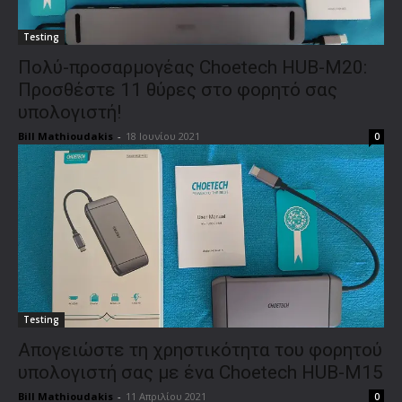
Testing
Πολύ-προσαρμογέας Choetech HUB-M20:
Προσθέστε 11 θύρες στο φορητό σας
υπολογιστή!
Bill Mathioudakis
-
18 Ιουνίου 2021
0
Testing
Απογειώστε τη χρηστικότητα του φορητού
υπολογιστή σας με ένα Choetech HUB-M15
Bill Mathioudakis
-
11 Απριλίου 2021
0