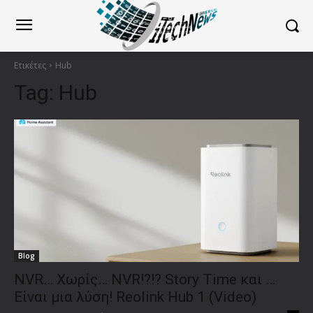
Ετικέτες
Hub
Tag:
Hub
Blog
NVR… Χωρίς… NVR!?!? Story Time και …
Είναι μια λύση! Reolink Hub 1 (Video)