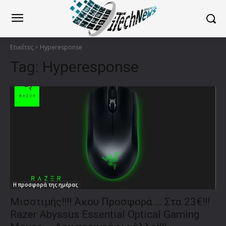
Ετικέτες
Hyperesponse
Tag:
Hyperesponse
Η προσφορά της ημέρας
Μισοτιμής!!!! Άκου Προσφορά…. Στα 23€!!!
Razer Abyssus Essential Optical Gaming