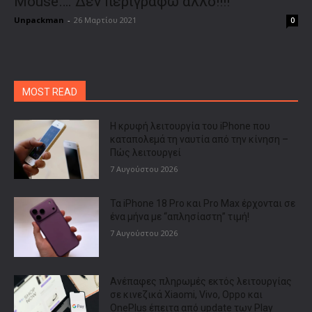
Mouse…. Δεν περιγράφω άλλο!!!!
Unpackman
-
26 Μαρτίου 2021
0
MOST READ
Η κρυφή λειτουργία του iPhone που
καταπολεμά τη ναυτία από την κίνηση –
Πώς λειτουργεί
7 Αυγούστου 2026
Τα iPhone 18 Pro και Pro Max έρχονται σε
ένα μήνα με “απλησίαστη” τιμή!
7 Αυγούστου 2026
Ανέπαφες πληρωμές εκτός λειτουργίας
σε κινεζικά Xiaomi, Vivo, Oppo και
OnePlus έπειτα από update των Play