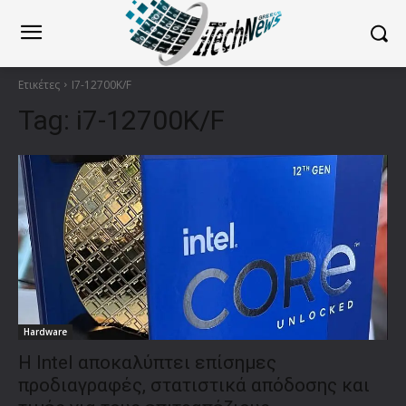
Ετικέτες
I7-12700K/F
Tag:
i7-12700K/F
Hardware
Η Intel αποκαλύπτει επίσημες
προδιαγραφές, στατιστικά απόδοσης και