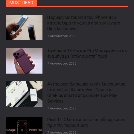
MOST READ
Η κρυφή λειτουργία του iPhone που
καταπολεμά τη ναυτία από την κίνηση –
Πώς λειτουργεί
7 Αυγούστου 2026
Τα iPhone 18 Pro και Pro Max έρχονται σε
ένα μήνα με “απλησίαστη” τιμή!
7 Αυγούστου 2026
Ανέπαφες πληρωμές εκτός λειτουργίας
σε κινεζικά Xiaomi, Vivo, Oppo και
OnePlus έπειτα από update των Play
Services
7 Αυγούστου 2026
Pixel 11: Όλα τα μυστικά που διέρρευσαν
πριν την παρουσίαση
7 Αυγούστου 2026