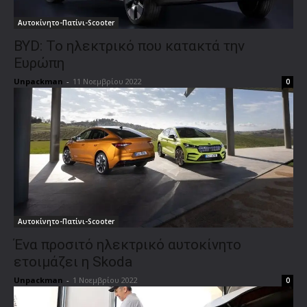
Αυτοκίνητο-Πατίνι-Scooter
BYD: Το ηλεκτρικό που κατακτά την
Ευρώπη
Unpackman
-
11 Νοεμβρίου 2022
0
Αυτοκίνητο-Πατίνι-Scooter
Ένα προσιτό ηλεκτρικό αυτοκίνητο
ετοιμάζει η Skoda
Unpackman
-
1 Νοεμβρίου 2022
0