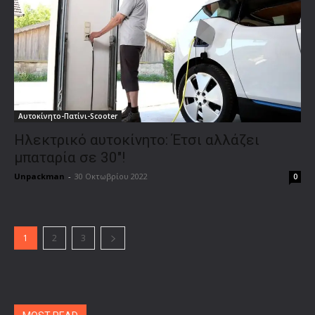
Αυτοκίνητο-Πατίνι-Scooter
Ηλεκτρικό αυτοκίνητο: Έτσι αλλάζει
μπαταρία σε 30″!
Unpackman
-
30 Οκτωβρίου 2022
0
1
2
3