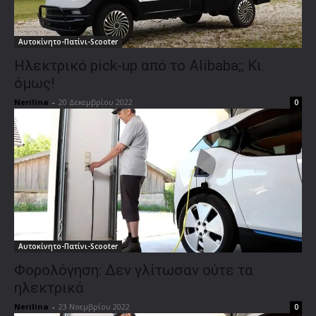
Αυτοκίνητο-Πατίνι-Scooter
Ηλεκτρικό pick-up από το Alibaba;; Κι
όμως!
Nerilina
-
20 Δεκεμβρίου 2022
0
Αυτοκίνητο-Πατίνι-Scooter
Φορολόγηση: Δεν γλίτωσαν ούτε τα
ηλεκτρικά
Nerilina
-
23 Νοεμβρίου 2022
0