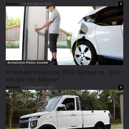
Aniram
-
16 Νοεμβρίου 2023
0
Αυτοκίνητο-Πατίνι-Scooter
Η πολυκατοικία του 2030 βρίσκεται.. στο
κέντρο της Αθήνας!
Nerilina
-
27 Δεκεμβρίου 2022
0