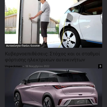
Αυτοκίνητο-Πατίνι-Scooter
Κυβερνοεπιθέσεις: Στόχος και οι σταθμοί
φόρτισης ηλεκτρικών αυτοκινήτων
Unpackman
-
18 Νοεμβρίου 2022
0