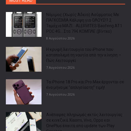
MOST READ
Νόμιμος (Χωρίς Άδεια) Ασύρματος Με
ΠΑΓΚΟΣΜΙΑ Κάλυψη για ΟΛΟΥΣ!? 2
Τεμάχια ΜΑΖΙ… ALERVITES Baofeng AT1
POC 4G… Στα 79€ ΚΟΜΠΛΕ (βίντεο)
8 Αυγούστου 2026
Η κρυφή λειτουργία του iPhone που
καταπολεμά τη ναυτία από την κίνηση –
Πώς λειτουργεί
7 Αυγούστου 2026
Τα iPhone 18 Pro και Pro Max έρχονται σε
ένα μήνα με “απλησίαστη” τιμή!
7 Αυγούστου 2026
Ανέπαφες πληρωμές εκτός λειτουργίας
σε κινεζικά Xiaomi, Vivo, Oppo και
OnePlus έπειτα από update των Play