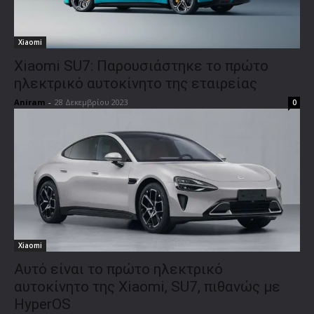
Xiaomi
Xiaomi SU7: Παρουσιάστηκε το πρώτο
ηλεκτρικό αυτοκίνητο της εταιρείας
Aniram
-
28 Δεκεμβρίου 2023
0
Xiaomi
Αυτό είναι το πρώτο ηλεκτρικό
αυτοκίνητο της Xiaomi, SU7, πιθανώς με
HyperOS