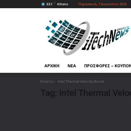
C
Παρασκευή, 7 Αυγούστου 2026
33.1
Athens
ΑΡΧΙΚΗ
ΝΕΑ
ΠΡΟΣΦΟΡΕΣ – ΚΟΥΠΟ
Ετικέτες
Intel Thermal Velocity Boost
Tag:
Intel Thermal Velo