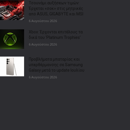
Τσουνάμι αυξήσεων τιμών:
Έρχεται «σοκ» στις μητρικές
από ASUS, GIGABYTE και MSI
6 Αυγούστου 2026
Xbox: Έρχονται επιτέλους τα
δικά του ‘Platinum Trophies’
6 Αυγούστου 2026
Προβλήματα μπαταρίας και
υπερθέρμανσης σε Samsung
Galaxy μετά το update Ιουλίου
6 Αυγούστου 2026