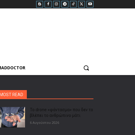
MADDOCTOR
MOST READ
Το drone «φάντασμα» που δεν το
βλέπει το ανθρώπινο μάτι
6 Αυγούστου 2026