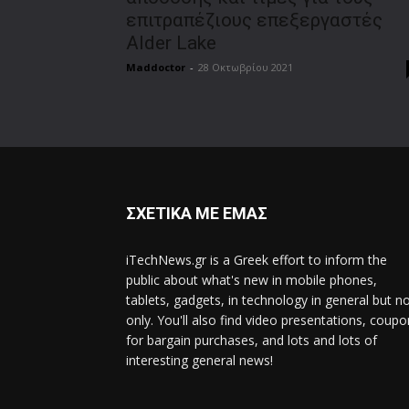
επιτραπέζιους επεξεργαστές
Alder Lake
Maddoctor
-
28 Οκτωβρίου 2021
ΣΧΕΤΙΚΑ ΜΕ ΕΜΑΣ
iTechNews.gr is a Greek effort to inform the
public about what's new in mobile phones,
tablets, gadgets, in technology in general but n
only. You'll also find video presentations, coup
for bargain purchases, and lots and lots of
interesting general news!