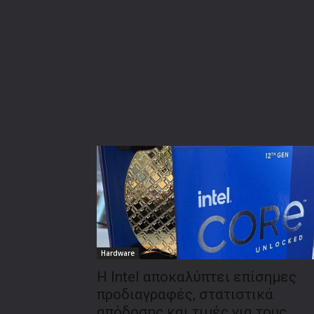
Hardware
Η Intel αποκαλύπτει επίσημες
προδιαγραφές, στατιστικά
απόδοσης και τιμές για τους